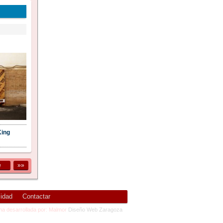
King
e
»»
cidad
Contactar
na desarrollada por: Malmor
Diseño Web Zaragoza