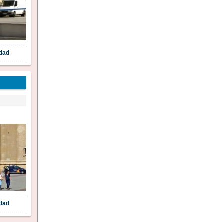
idad
idad