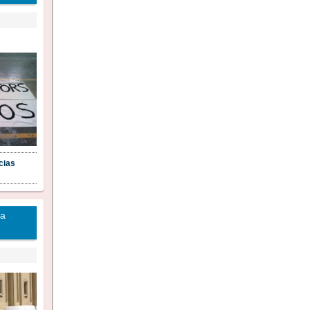
cias
la