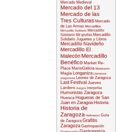
Mercado Medieval
Mercado del 13
Mercado de las
Tres Culturas
Mercado
de Las Armas
Mercadillos
Mercadillo
Mercadillo Solidario
Mercadillo
Solidario Mil grullas
Solidario Juguetes y Libros
Mercadillo Navideño
Mercadillo El
Mercadillo
Malecón
Benéfico
Market Re-
Place
MarisGalicia
Malabares
Longaniza
Magia
Literatura
Leones de Zaragoza
aragonesa
Last Festival
Jueves
Lardero
Interpeñas
Juegos
Humoristas Zaragoza
Hogueras de San
Huesca
Juan en Zaragoa
Historia
Historia de
Zaragoza
Guía
Halloween
Grafitis
de Zaragoza
Zaragoza
Gastropasión
Gastronomía
Gastropasión