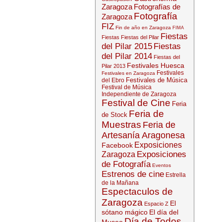
Zaragoza
Fotografías de
Fotografía
Zaragoza
FIZ
Fin de año en Zaragoza
FIMA
Fiestas
Fiestas
Fiestas del Pilar
del Pilar 2015
Fiestas
del Pilar 2014
Fiestas del
Festivales Huesca
Pilar 2013
Festivales
Festivales en Zaragoza
Festivales de Música
del Ebro
Festival de Música
Independiente de Zaragoza
Festival de Cine
Feria
Feria de
de Stock
Muestras
Feria de
Artesanía Aragonesa
Exposiciones
Facebook
Exposiciones
Zaragoza
de Fotografía
Eventos
Estrenos de cine
Estrella
de la Mañana
Espectaculos de
Zaragoza
El
Espacio Z
sótano mágico
El día del
Día de Todos