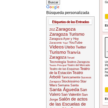
Ga
Búsqueda personalizada
Etiquetas de las Entradas
Et
Zaragoza
ZGZ
Zaragoza Turismo
Zaragoza Ayer y Hoy
YouTube
Zaracomic
Yuju!
Videos
Utebo
Twitter
Turismo
Tranvía
Zaragoza
Teruel
Tecnología
Teatros Zaragoza
Un
Teatro del Mercado
Pi
Teatro Principal
Teatro
pr
Teatro de las Esquinas
hu
de la Estación
Teatro
de
Arbolé
Tanricamente
Sucesos
Stockissimo
Star
Zaragoza
Wars
Semana Santa
Santa Águeda
San
Valero
San Valentín
San
Salón de actos
Et
Jorge
de las Escuelas de