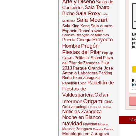
Arte y Diseño
Salas de
Conciertos
Sala Teatro
Sala Roxy
Bicho
Sala
Sala Mozart
Multiusos
Sala cuarto
Sala King Kong
Espacio
Roscón
Redes
La
Sociales
Recogida de Alimentos
po
Proyecto
Puerta Cinegia
pr
Pregón
Hombre
la
Fiestas del Pilar
Pop Up
Polifonik Sound
Plaza
SAGAS
Pilar
del Pilar de Zaragoza
2013
Parque Grande José
Antonio Labordeta
Parking
Norte Expo Zaragoza
Et
Pabellón de
Pabellón Expo
K
Fiestas de
Valdespartera
Oxfam
Origami
Intermon
«
ONG
Ocio veraniego
Obras de Teatro
Noticias Zaragoza
Noche en Blanco
info
Navidad
Navidad
Música
Museos Zaragoza
Muestra Gráfica
Monólogos en Zaragoza