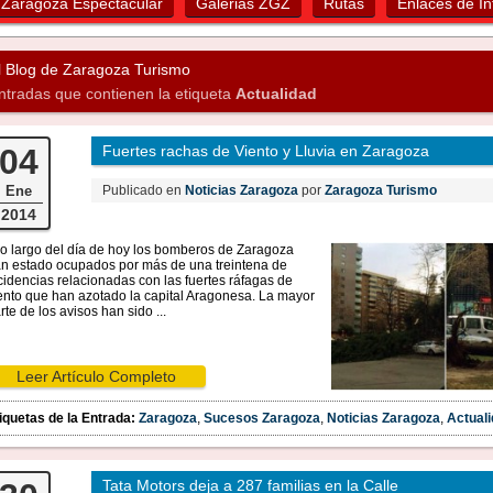
Zaragoza Espectacular
Galerias ZGZ
Rutas
Enlaces de In
l Blog de Zaragoza Turismo
ntradas que contienen la etiqueta
Actualidad
04
Fuertes rachas de Viento y Lluvia en Zaragoza
Ene
Publicado en
Noticias Zaragoza
por
Zaragoza Turismo
2014
lo largo del día de hoy los bomberos de Zaragoza
n estado ocupados por más de una treintena de
cidencias relacionadas con las fuertes ráfagas de
ento que han azotado la capital Aragonesa. La mayor
rte de los avisos han sido ...
Leer Artículo Completo
iquetas de la Entrada:
Zaragoza
,
Sucesos Zaragoza
,
Noticias Zaragoza
,
Actual
Tata Motors deja a 287 familias en la Calle