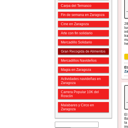
Carpa del Ternasco
Fin de semana en Zaragoza
28
Cine en Zaragoza
lu
in
Arte con fin solidario
tr
ma
Mercadillo Solidario
he
Gran Recogida de Alimentos
Mercadillos Navideños
Et
Magia en Zaragoza
Z
Actividades navideñas en
Zaragoza
Carrera Popular 10K del
Roscón
Malabares y Circo en
Zaragoza
El
Ba
la
in