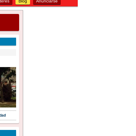
terés
Blog
Anunciarse
idad