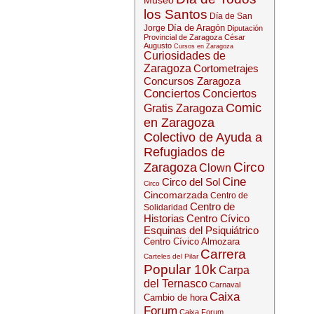
Museo
los Santos
Día de San
Día de Aragón
Jorge
Diputación
Provincial de Zaragoza
César
Augusto
Cursos en Zaragoza
Curiosidades de
Zaragoza
Cortometrajes
Concursos Zaragoza
Conciertos
Conciertos
Comic
Gratis Zaragoza
en Zaragoza
Colectivo de Ayuda a
Refugiados de
Circo
Zaragoza
Clown
Cine
Circo del Sol
Circo
Cincomarzada
Centro de
Centro de
Solidaridad
Historias
Centro Cívico
Esquinas del Psiquiátrico
Centro Cívico Almozara
Carrera
Carteles del Pilar
Popular 10k
Carpa
del Ternasco
Carnaval
Caixa
Cambio de hora
Forum
Caixa Forum