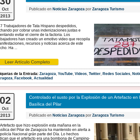
30
Oct
Publicado en
Noticias Zaragoza
por
Zaragoza Turismo
2013
7 Trabajadores de Tata Hispano despedidos,
chando por cobrar unas indenizaciones justas e
tentando evitar el cierre de la factoria. Los
abajadores han creado un emotivo video que recopila
nifestaciones, recursos y noticias acerca de este
cho. Ha ...
Leer Artículo Completo
iquetas de la Entrada:
Zaragoza
,
YouTube
,
Videos
,
Twitter
,
Redes Sociales
,
Noti
aragoza
,
Facebook
,
Actualidad
02
Controlado el susto por la Explosión de un Artefacto en 
Basílica del Pilar
Oct
2013
Publicado en
Noticias Zaragoza
por
Zaragoza Turismo
 Artefacto que hizo explosión esta mañana en la
sílica del Pilar de Zaragoza ha mantenido en alerta a
 policía Nacional grán parte del Día. Lo hechos
dican que el artefacto era una bombona de Camping-