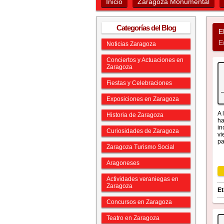
Inicio
Zaragoza Monumental
Categorías del Blog
E
E
Noticias Zaragoza
Conciertos y Actuaciones en
Zaragoza
Fiestas y Celebraciones
Exposiciones en Zaragoza
A 
Historia de Zaragoza
ha
in
Curiosidades de Zaragoza
vi
pa
Zaragoza Turismo Social
Aragoneses
Actividades veraniegas en
Zaragoza
Et
Concursos en Zaragoza
Teatro en Zaragoza