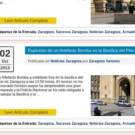
s ...
Leer Artículo Completo
iquetas de la Entrada:
Zaragoza
,
Sucesos Zaragoza
,
Noticias Zaragoza
,
Actual
02
Explosión de un Artefacto Bomba en la Basílica del Pilar
Oct
Publicado en
Noticias Zaragoza
por
Zaragoza Turismo
2013
 Artefacto Bomba a estallado hoy en la basílica del
lar de Zaragoza a las 13:50 horas. El suceso no ha
ovocado heridos auque ha desprendido una gran
mareda y la Policía Nacional se ha visto obligada a
salojar la Basílica y la ...
Leer Artículo Completo
iquetas de la Entrada:
Zaragoza
,
Sucesos Zaragoza
,
Noticias Zaragoza
,
Actual