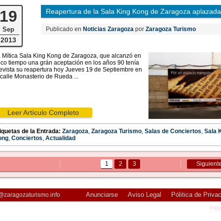
19
Reapertura de la Sala King Kong de Zaragoza aplazada
Sep
Publicado en
Noticias Zaragoza
por
Zaragoza Turismo
2013
 Mítica Sala King Kong de Zaragoza, que alcanzó en
co tiempo una grán aceptación en los años 90 tenía
evista su reapertura hoy Jueves 19 de Septiembre en
 calle Monasterio de Rueda ...
Leer Artículo Completo
iquetas de la Entrada:
Zaragoza
,
Zaragoza Turismo
,
Salas de Conciertos
,
Sala 
ong
,
Conciertos
,
Actualidad
«
Anterior
1
2
3
Siguient
Anunciarse
Aviso Legal
Pólitica de Priva
@zaragozaturismo.info
Pági