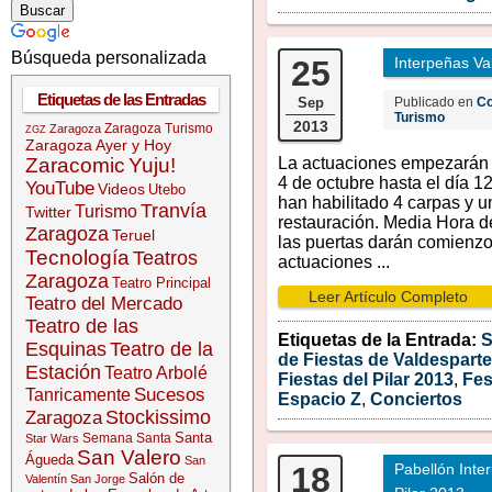
Búsqueda personalizada
25
Interpeñas Va
Etiquetas de las Entradas
Sep
Publicado en
Co
Turismo
2013
Zaragoza Turismo
Zaragoza
ZGZ
Zaragoza Ayer y Hoy
Zaracomic
Yuju!
La actuaciones empezarán 
4 de octubre hasta el día 12
YouTube
Videos
Utebo
han habilitado 4 carpas y u
Tranvía
Turismo
Twitter
restauración. Media Hora d
Zaragoza
Teruel
las puertas darán comienzo
Tecnología
Teatros
actuaciones ...
Zaragoza
Teatro Principal
Leer Artículo Completo
Teatro del Mercado
Teatro de las
Etiquetas de la Entrada:
S
Esquinas
Teatro de la
de Fiestas de Valdesparte
Estación
Teatro Arbolé
Fiestas del Pilar 2013
,
Fes
Sucesos
Tanricamente
Espacio Z
,
Conciertos
Stockissimo
Zaragoza
Santa
Semana Santa
Star Wars
San Valero
Águeda
San
18
Pabellón Inte
Salón de
Valentín
San Jorge