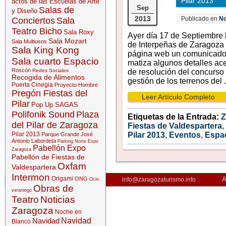
Pilar 2013
actos de las Escuelas de Arte
Sep
Salas de
y Diseño
2013
Publicado en
No
Conciertos
Sala
Teatro Bicho
Sala Roxy
Ayer día 17 de Septiembre 
Sala Mozart
Sala Multiusos
de Interpeñas de Zaragoza
Sala King Kong
página web un comunicado
Sala cuarto Espacio
matiza algunos detalles ac
Roscón
Redes Sociales
de resolución del concurso 
Recogida de Alimentos
gestión de los terrenos del .
Puerta Cinegia
Proyecto Hombre
Pregón Fiestas del
Leer Artículo Completo
Pilar
Pop Up SAGAS
Polifonik Sound
Plaza
Etiquetas de la Entrada:
del Pilar de Zaragoza
Fiestas de Valdespartera
,
Pilar 2013
Pilar 2013
,
Eventos
,
Espa
Parque Grande José
Antonio Labordeta
Parking Norte Expo
Pabellón Expo
Zaragoza
Pabellón de Fiestas de
Oxfam
Valdespartera
Intermon
Origami
ONG
A
info@zaragozaturismo.info
Ocio
Obras de
veraniego
Teatro
Noticias
Zaragoza
Noche en
Navidad
Navidad
Blanco