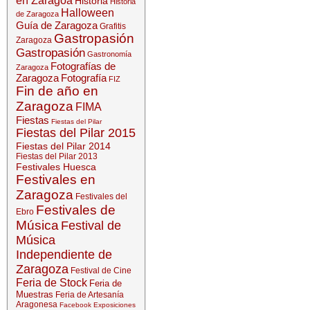
en Zaragoa
Historia
Historia
Halloween
de Zaragoza
Guía de Zaragoza
Grafitis
Gastropasión
Zaragoza
Gastropasión
Gastronomía
Fotografías de
Zaragoza
Zaragoza
Fotografía
FIZ
Fin de año en
Zaragoza
FIMA
Fiestas
Fiestas del Pilar
Fiestas del Pilar 2015
Fiestas del Pilar 2014
Fiestas del Pilar 2013
Festivales Huesca
Festivales en
Zaragoza
Festivales del
Festivales de
Ebro
Música
Festival de
Música
Independiente de
Zaragoza
Festival de Cine
Feria de Stock
Feria de
Muestras
Feria de Artesanía
Aragonesa
Facebook
Exposiciones