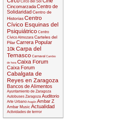
Circo
Cine
Circo del Sol
Cincomarzada
Centro de
Solidaridad
Centro de
Centro
Historias
Cívico Esquinas del
Psiquiátrico
Centro
Carteles del
Cívico Almozara
Carrera Popular
Pilar
Carpa del
10k
Ternasco
Carnaval
Cambio
Caixa Forum
de hora
Caixa Forum
Cabalgata de
Reyes en Zaragoza
Bancos de Alimentos
Ayuntamiento de Zaragoza
Auditorio
Autobuses Zaragoza
Ambar Z
Arte Urbano
Aragón
Actualidad
Ambar Music
Actividades de terrror