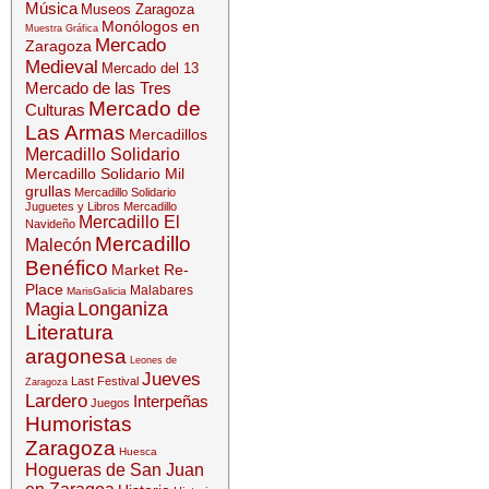
Música
Museos Zaragoza
Monólogos en
Muestra Gráfica
Mercado
Zaragoza
Medieval
Mercado del 13
Mercado de las Tres
Mercado de
Culturas
Las Armas
Mercadillos
Mercadillo Solidario
Mercadillo Solidario Mil
grullas
Mercadillo Solidario
Juguetes y Libros
Mercadillo
Mercadillo El
Navideño
Mercadillo
Malecón
Benéfico
Market Re-
Place
Malabares
MarisGalicia
Longaniza
Magia
Literatura
aragonesa
Leones de
Jueves
Last Festival
Zaragoza
Lardero
Interpeñas
Juegos
Humoristas
Zaragoza
Huesca
Hogueras de San Juan