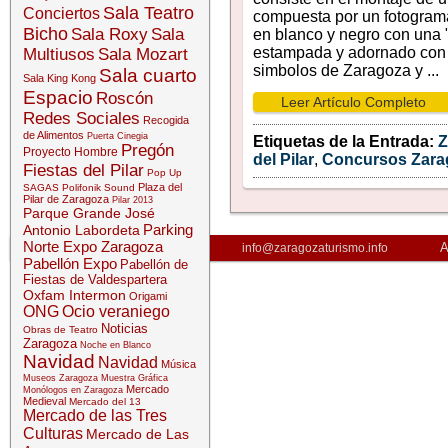
Sala Teatro
Conciertos
compuesta por un fotogram
Bicho
Sala Roxy
Sala
en blanco y negro con una 
estampada y adornado con 
Multiusos
Sala Mozart
simbolos de Zaragoza y ...
Sala cuarto
Sala King Kong
Espacio
Roscón
Leer Artículo Completo
Redes Sociales
Recogida
de Alimentos
Puerta Cinegia
Etiquetas de la Entrada:
Pregón
Proyecto Hombre
del Pilar
,
Concursos Zara
Fiestas del Pilar
Pop Up
Plaza del
SAGAS
Polifonik Sound
Pilar de Zaragoza
Pilar 2013
Parque Grande José
Parking
Antonio Labordeta
Norte Expo Zaragoza
A
info@zaragozaturismo.info
Pabellón Expo
Pabellón de
Fiestas de Valdespartera
Oxfam Intermon
Origami
ONG
Ocio veraniego
Noticias
Obras de Teatro
Zaragoza
Noche en Blanco
Navidad
Navidad
Música
Museos Zaragoza
Muestra Gráfica
Mercado
Monólogos en Zaragoza
Medieval
Mercado del 13
Mercado de las Tres
Culturas
Mercado de Las