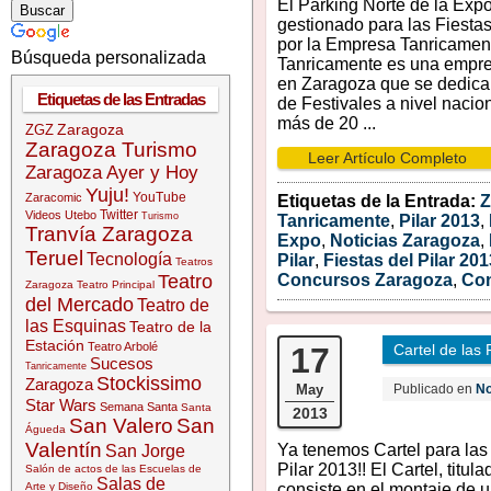
El Parking Norte de la Exp
gestionado para las Fiestas
por la Empresa Tanricamen
Búsqueda personalizada
Tanricamente es una empr
en Zaragoza que se dedica
Etiquetas de las Entradas
de Festivales a nivel naci
más de 20 ...
Zaragoza
ZGZ
Zaragoza Turismo
Leer Artículo Completo
Zaragoza Ayer y Hoy
Yuju!
YouTube
Zaracomic
Etiquetas de la Entrada:
Z
Twitter
Videos
Utebo
Turismo
Tanricamente
,
Pilar 2013
,
Tranvía Zaragoza
Expo
,
Noticias Zaragoza
,
Teruel
Tecnología
Pilar
,
Fiestas del Pilar 201
Teatros
Teatro
Concursos Zaragoza
,
Con
Zaragoza
Teatro Principal
del Mercado
Teatro de
las Esquinas
Teatro de la
Estación
Teatro Arbolé
17
Cartel de las 
Sucesos
Tanricamente
Stockissimo
Zaragoza
May
Publicado en
No
Star Wars
Semana Santa
Santa
2013
San Valero
San
Águeda
Valentín
Ya tenemos Cartel para las 
San Jorge
Pilar 2013!! El Cartel, titula
Salón de actos de las Escuelas de
Salas de
Arte y Diseño
consiste en el montaje de 