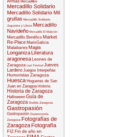
Armas
Mercadillos
Mercadillo Solidario
Mercadillo Solidario Mil
grullas
Mercadillo Solidario
Mercadillo
Juguetes y Libros
Navideño
Mercadillo El Malecón
Market
Mercadillo Benéfico
Re-Place
MarisGalicia
Magia
Malabares
Longaniza
Literatura
aragonesa
Leones de
Jueves
Zaragoza
Last Festival
Lardero
Juegos
Interpeñas
Humoristas Zaragoza
Huesca
Hogueras de San
Juan en Zaragoa
Historia
Historia de Zaragoza
Guía de
Halloween
Zaragoza
Grafitis Zaragoza
Gastropasión
Gastropasión
Gastronomía
Fotografías de
Zaragoza
Zaragoza
Fotografía
FIZ
Fin de año en
FIMA