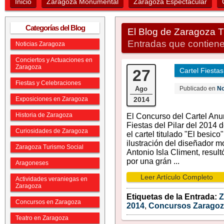
Inicio
Zaragoza Monumental
Zaragoza Espectacular
Categorías del Blog
El Blog de Zaragoza 
Entradas que contiene
Noticias Zaragoza
Conciertos y Actuaciones en
Zaragoza
27
Cartel Fiestas
Fiestas y Celebraciones
Ago
Publicado en
No
Exposiciones en Zaragoza
2014
Historia de Zaragoza
El Concurso del Cartel Anu
Fiestas del Pilar del 2014 
Curiosidades de Zaragoza
el cartel titulado "El besico"
ilustración del diseñador 
Zaragoza Turismo Social
Antonio Isla Climent, resul
por una grán ...
Aragoneses
Leer Artículo Completo
Actividades veraniegas en
Zaragoza
Etiquetas de la Entrada:
Z
Concursos en Zaragoza
2014
,
Concursos Zarago
Teatro en Zaragoza