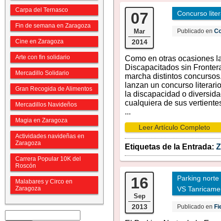
Carpa del Ternasco
07
Concurso lite
Fin de semana en Zaragoza
Mar
Publicado en
Co
Cine en Zaragoza
2014
Arte con fin solidario
Como en otras ocasiones l
Discapacitados sin Fronter
Mercadillo Solidario
marcha distintos concursos
lanzan un concurso literari
Gran Recogida de Alimentos
la discapacidad o diversida
cualquiera de sus vertiente
Mercadillos Navideños
...
Magia en Zaragoza
Leer Artículo Completo
Actividades navideñas en
Zaragoza
Etiquetas de la Entrada:
Z
Carrera Popular 10K del
Roscón
16
Parking norte
Malabares y Circo en
Zaragoza
VS Tanricame
Sep
2013
Publicado en
Fi