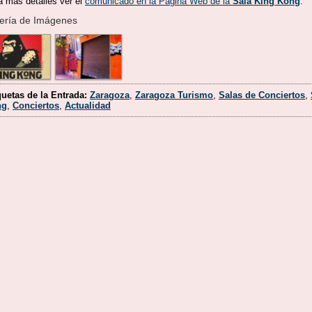
a más detalles ver el
comunicado en la Página Web de la
Sala King Kong
.
ería de Imágenes
quetas de la Entrada:
Zaragoza
,
Zaragoza Turismo
,
Salas de Conciertos
,
ng
,
Conciertos
,
Actualidad