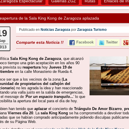
Zaragoza Espectacular
Galerias ZGZ
Rutas
Enlaces de In
eapertura de la Sala King Kong de Zaragoza aplazada
Publicado en
Noticias Zaragoza
por
Zaragoza Turismo
19
Sep
Comparte esta Noticia !!
Facebook
Twitter
013
Mítica
Sala King Kong de Zaragoza
, que alcanzó
poco tiempo una grán aceptación en los años 90
ía prevista su
reapertura
hoy
Jueves 19 de
tiembre
en la calle Monasterio de Rueda 4.
ece ser que a los vecinos de la zona (
La
unidad de propietarios del callejón del
cionario
) no les agrada la idea y han reaccionado
ntando una valla justo en la salida de emergencias,
 el mesnaje de '
Por un espacio tranquilo...
' lo que
sibilita la apertura del local para el día de hoy.
bien han tenido que
aplazar
el concierto de
Triángulo De Amor Bizarro
,
pr
ñana
Viernes día 20
. La
sala King Kong
se ha comprometido a devolver toda
radas que se habían comprado anticipadamente pidiendo disculpas publicame
vés de su Página Web.