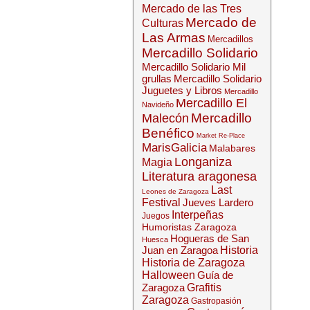
Mercado de las Tres
Mercado de
Culturas
Las Armas
Mercadillos
Mercadillo Solidario
Mercadillo Solidario Mil
grullas
Mercadillo Solidario
Juguetes y Libros
Mercadillo
Mercadillo El
Navideño
Mercadillo
Malecón
Benéfico
Market Re-Place
MarisGalicia
Malabares
Longaniza
Magia
Literatura aragonesa
Last
Leones de Zaragoza
Festival
Jueves Lardero
Interpeñas
Juegos
Humoristas Zaragoza
Hogueras de San
Huesca
Juan en Zaragoa
Historia
Historia de Zaragoza
Halloween
Guía de
Zaragoza
Grafitis
Zaragoza
Gastropasión