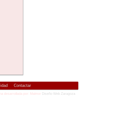
cidad
Contactar
na desarrollada por: Malmor
Diseño Web Zaragoza