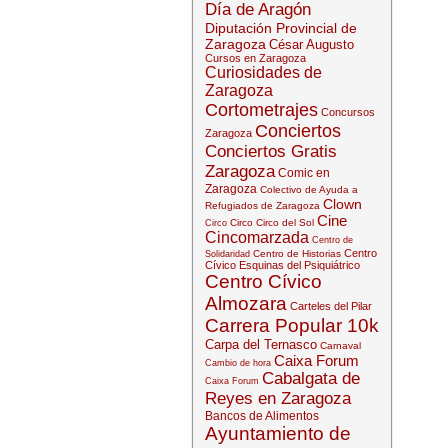
Día de Aragón
Diputación Provincial de
Zaragoza
César Augusto
Cursos en Zaragoza
Curiosidades de
Zaragoza
Cortometrajes
Concursos
Conciertos
Zaragoza
Conciertos Gratis
Zaragoza
Comic en
Zaragoza
Colectivo de Ayuda a
Clown
Refugiados de Zaragoza
Cine
Circo
Circo del Sol
Circo
Cincomarzada
Centro de
Centro
Centro de Historias
Solidaridad
Cívico Esquinas del Psiquiátrico
Centro Cívico
Almozara
Carteles del Pilar
Carrera Popular 10k
Carpa del Ternasco
Carnaval
Caixa Forum
Cambio de hora
Cabalgata de
Caixa Forum
Reyes en Zaragoza
Bancos de Alimentos
Ayuntamiento de