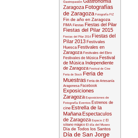
Gastronomía
Gastropasión
Fotografías
Zaragoza
de Zaragoza
Fotografía
FIZ
Fin de año en Zaragoza
Fiestas del Pilar
FIMA
Fiestas
Fiestas del Pilar 2015
Fiestas del
Fiestas del Pilar 2014
Pilar 2013
Festivales
Festivales en
Huesca
Zaragoza
Festivales del Ebro
Festival
Festivales de Música
de Música Independiente
de Zaragoza
Festival de Cine
Feria de
Feria de Stock
Muestras
Feria de Artesanía
Facebook
Aragonesa
Exposiciones
Zaragoza
Exposiciones de
Estrenos de
Fotografía
Eventos
Estrella de la
cine
Mañana
Espectaculos
de Zaragoza
El
Espacio Z
sótano mágico
El día del Museo
Día de Todos los Santos
Día de San Jorge