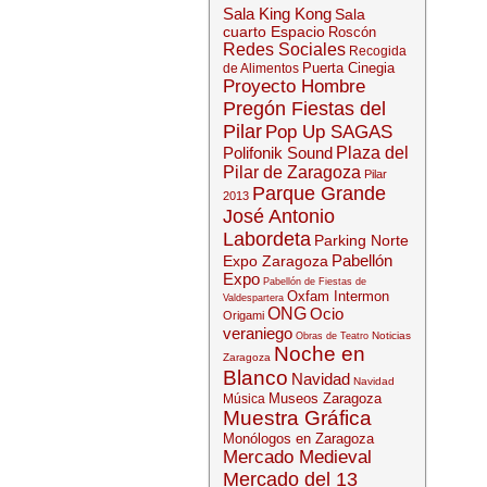
Sala King Kong
Sala
cuarto Espacio
Roscón
Redes Sociales
Recogida
Puerta Cinegia
de Alimentos
Proyecto Hombre
Pregón Fiestas del
Pilar
Pop Up SAGAS
Polifonik Sound
Plaza del
Pilar de Zaragoza
Pilar
Parque Grande
2013
José Antonio
Labordeta
Parking Norte
Pabellón
Expo Zaragoza
Expo
Pabellón de Fiestas de
Oxfam Intermon
Valdespartera
ONG
Ocio
Origami
veraniego
Noticias
Obras de Teatro
Noche en
Zaragoza
Blanco
Navidad
Navidad
Museos Zaragoza
Música
Muestra Gráfica
Monólogos en Zaragoza
Mercado Medieval
Mercado del 13