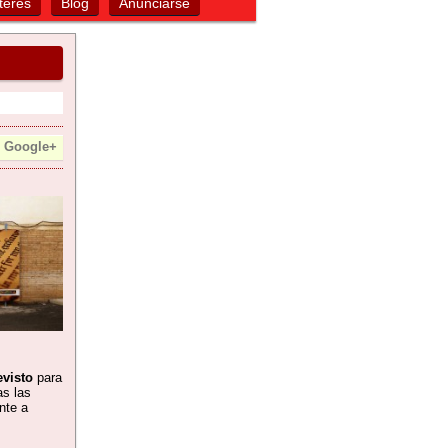
terés
Blog
Anunciarse
Google+
evisto
para
s las
nte a