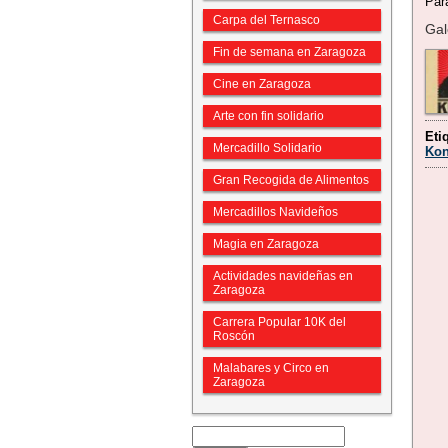
Par
Carpa del Ternasco
Gal
Fin de semana en Zaragoza
Cine en Zaragoza
Arte con fin solidario
Eti
Mercadillo Solidario
Ko
Gran Recogida de Alimentos
Mercadillos Navideños
Magia en Zaragoza
Actividades navideñas en
Zaragoza
Carrera Popular 10K del
Roscón
Malabares y Circo en
Zaragoza