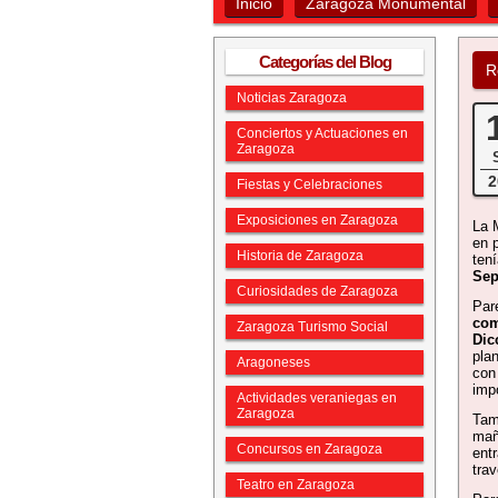
Inicio
Zaragoza Monumental
Categorías del Blog
R
Noticias Zaragoza
Conciertos y Actuaciones en
Zaragoza
2
Fiestas y Celebraciones
Exposiciones en Zaragoza
La 
en 
Historia de Zaragoza
ten
Sep
Curiosidades de Zaragoza
Par
com
Zaragoza Turismo Social
Dic
pla
Aragoneses
con
impo
Actividades veraniegas en
Zaragoza
Tam
ma
Concursos en Zaragoza
ent
tra
Teatro en Zaragoza