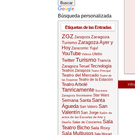
Búsqueda personalizada
Etiquetas de las Entradas
ZGZ
Zaragoza
Zaragoza
Zaragoza Ayer y
Turismo
Hoy
Yuju!
Zaracomic
YouTube
Utebo
Videos
Turismo
Twitter
Tranvía
Tecnología
Zaragoza
Teruel
Teatros Zaragoza
Teatro Principal
Teatro del Mercado
Teatro de
Teatro de la Estación
las Esquinas
Teatro Arbolé
info
Tanricamente
Sucesos
Star Wars
Zaragoza
Stockissimo
Santa
Semana Santa
Águeda
San
San Valero
Valentín
San Jorge
Salón de
actos de las Escuelas de Arte y
Sala
Salas de Conciertos
Diseño
Teatro Bicho
Sala Roxy
Sala Multiusos
Sala Mozart