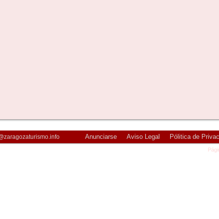
Anunciarse
Aviso Legal
Pólitica de Priva
@zaragozaturismo.info
Pági