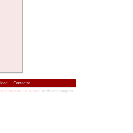
cidad
Contactar
na desarrollada por: Malmor
Diseño Web Zaragoza