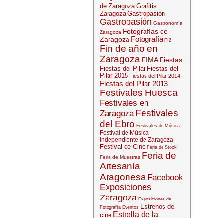
de Zaragoza
Grafitis
Zaragoza
Gastropasión
Gastropasión
Gastronomía
Fotografías de
Zaragoza
Fotografía
Zaragoza
FIZ
Fin de año en
Zaragoza
FIMA
Fiestas
Fiestas del Pilar
Fiestas del
Pilar 2015
Fiestas del Pilar 2014
Fiestas del Pilar 2013
Festivales Huesca
Festivales en
Festivales
Zaragoza
del Ebro
Festivales de Música
Festival de Música
Independiente de Zaragoza
Festival de Cine
Feria de Stock
Feria de
Feria de Muestras
Artesanía
Aragonesa
Facebook
Exposiciones
Zaragoza
Exposiciones de
Estrenos de
Fotografía
Eventos
Estrella de la
cine