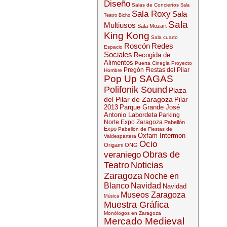
Diseño
Salas de Conciertos
Sala
Sala Roxy
Sala
Teatro Bicho
Sala
Multiusos
Sala Mozart
King Kong
Sala cuarto
Roscón
Redes
Espacio
Sociales
Recogida de
Alimentos
Puerta Cinegia
Proyecto
Pregón Fiestas del Pilar
Hombre
Pop Up SAGAS
Polifonik Sound
Plaza
del Pilar de Zaragoza
Pilar
2013
Parque Grande José
Antonio Labordeta
Parking
Norte Expo Zaragoza
Pabellón
Expo
Pabellón de Fiestas de
Oxfam Intermon
Valdespartera
Ocio
Origami
ONG
Obras de
veraniego
Teatro
Noticias
Zaragoza
Noche en
Blanco
Navidad
Navidad
Museos Zaragoza
Música
Muestra Gráfica
Monólogos en Zaragoza
Mercado Medieval