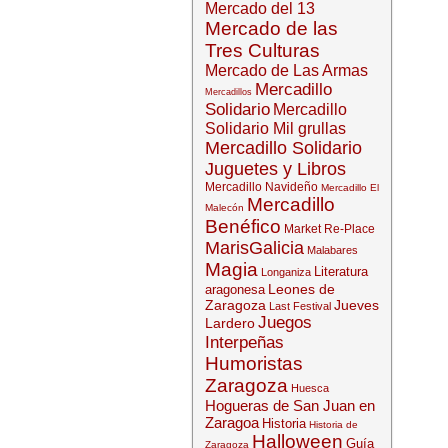
Mercado del 13
Mercado de las
Tres Culturas
Mercado de Las Armas
Mercadillo
Mercadillos
Solidario
Mercadillo
Solidario Mil grullas
Mercadillo Solidario
Juguetes y Libros
Mercadillo Navideño
Mercadillo El
Mercadillo
Malecón
Benéfico
Market Re-Place
MarisGalicia
Malabares
Magia
Literatura
Longaniza
Leones de
aragonesa
Zaragoza
Jueves
Last Festival
Juegos
Lardero
Interpeñas
Humoristas
Zaragoza
Huesca
Hogueras de San Juan en
Zaragoa
Historia
Historia de
Halloween
Guía
Zaragoza