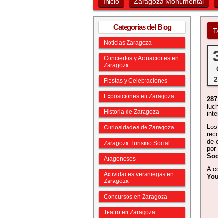
Inicio
Zaragoza Monumental
Categorías del Blog
T
Noticias Zaragoza
Conciertos y Actuaciones en
Zaragoza
2
Fiestas y Celebraciones
Exposiciones en Zaragoza
287
luc
Historia de Zaragoza
int
Los
Curiosidades de Zaragoza
rec
de 
Zaragoza Turismo Social
por
Soc
Aragoneses
A c
Actividades veraniegas en
You
Zaragoza
Concursos en Zaragoza
Teatro en Zaragoza