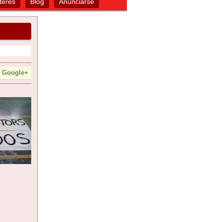
terés
Blog
Anunciarse
Google+