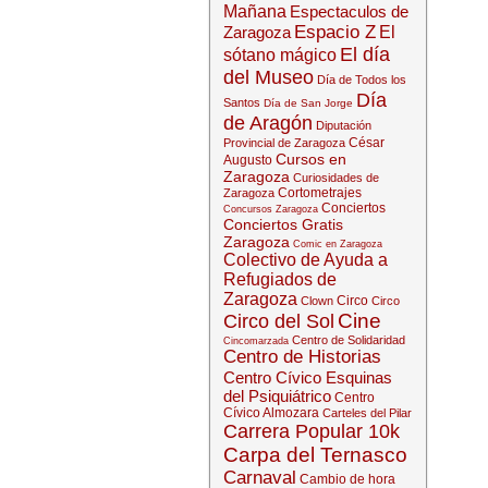
Mañana
Espectaculos de
Espacio Z
Zaragoza
El
El día
sótano mágico
del Museo
Día de Todos los
Día
Santos
Día de San Jorge
de Aragón
Diputación
César
Provincial de Zaragoza
Cursos en
Augusto
Zaragoza
Curiosidades de
Cortometrajes
Zaragoza
Conciertos
Concursos Zaragoza
Conciertos Gratis
Zaragoza
Comic en Zaragoza
Colectivo de Ayuda a
Refugiados de
Zaragoza
Circo
Clown
Circo
Cine
Circo del Sol
Centro de Solidaridad
Cincomarzada
Centro de Historias
Centro Cívico Esquinas
del Psiquiátrico
Centro
Cívico Almozara
Carteles del Pilar
Carrera Popular 10k
Carpa del Ternasco
Carnaval
Cambio de hora