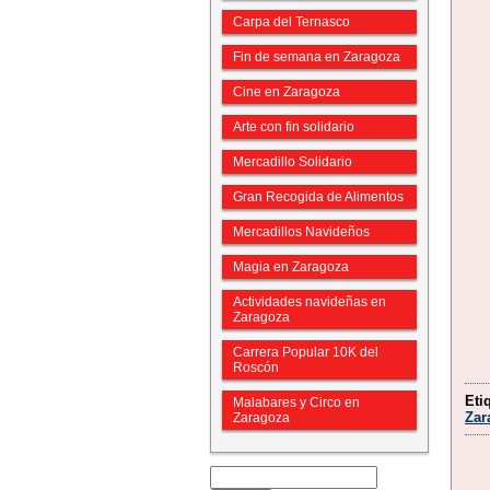
Carpa del Ternasco
Fin de semana en Zaragoza
Cine en Zaragoza
Arte con fin solidario
Mercadillo Solidario
Gran Recogida de Alimentos
Mercadillos Navideños
Magia en Zaragoza
Actividades navideñas en
Zaragoza
Carrera Popular 10K del
Roscón
Eti
Malabares y Circo en
Zar
Zaragoza