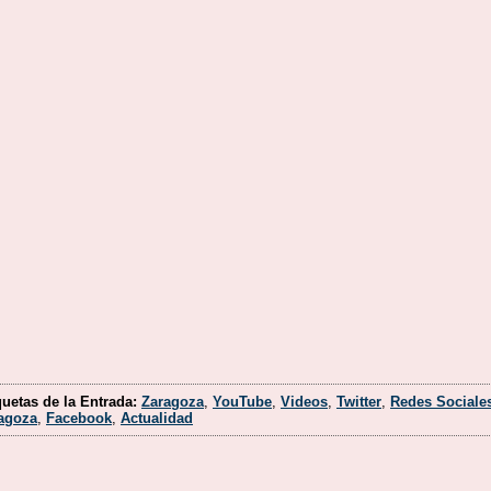
quetas de la Entrada:
Zaragoza
,
YouTube
,
Videos
,
Twitter
,
Redes Sociale
agoza
,
Facebook
,
Actualidad