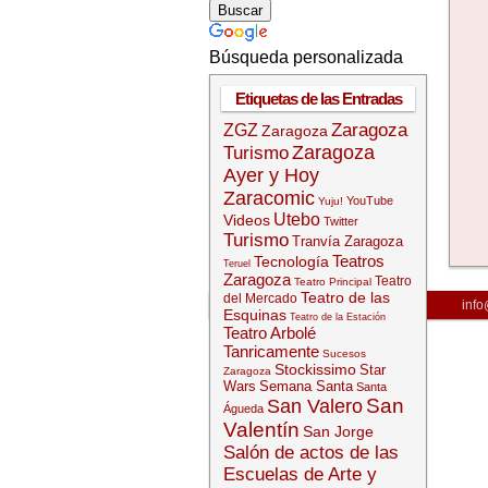
Búsqueda personalizada
Etiquetas de las Entradas
Zaragoza
ZGZ
Zaragoza
Zaragoza
Turismo
Ayer y Hoy
Zaracomic
YouTube
Yuju!
Utebo
Videos
Twitter
Turismo
Tranvía Zaragoza
Teatros
Tecnología
Teruel
Zaragoza
Teatro
Teatro Principal
Teatro de las
del Mercado
info
Esquinas
Teatro de la Estación
Teatro Arbolé
Tanricamente
Sucesos
Stockissimo
Star
Zaragoza
Wars
Semana Santa
Santa
San
San Valero
Águeda
Valentín
San Jorge
Salón de actos de las
Escuelas de Arte y