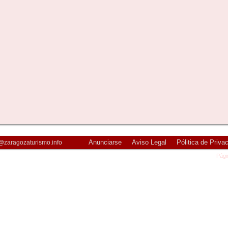
Anunciarse
Aviso Legal
Pólitica de Priva
@zaragozaturismo.info
Pági