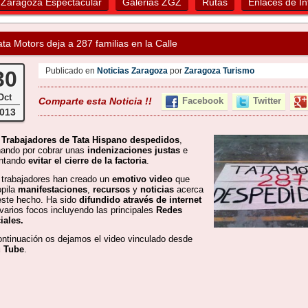
Zaragoza Espectacular
Galerias ZGZ
Rutas
Enlaces de In
ata Motors deja a 287 familias en la Calle
Publicado en
Noticias Zaragoza
por
Zaragoza Turismo
30
Oct
Comparte esta Noticia !!
Facebook
Twitter
013
 Trabajadores de Tata Hispano
despedidos
,
hando por cobrar unas
indenizaciones justas
e
entando
evitar el cierre de la factoria
.
 trabajadores han creado un
emotivo video
que
opila
manifestaciones
,
recursos
y
noticias
acerca
este hecho. Ha sido
difundido através de internet
 varios focos incluyendo las principales
Redes
iales.
ontinuación os dejamos el video vinculado desde
 Tube
.