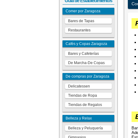
Guía de Establecimientos
Con
Comer por Zaragoza
Bares de Tapas
Restaurantes
Cafés y Copas Zaragoza
Bares y Cafeterías
De Marcha-De Copas
De compras por Zaragoza
Delicatessen
Tiendas de Ropa
Tiendas de Regalos
Belleza y Relax
Ban
Belleza y Peluquería
Ade
Est
Gimnasios