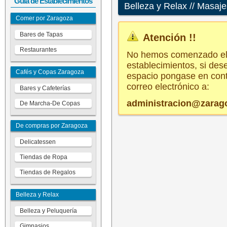
Guía de Establecimientos
Belleza y Relax // Masaj
Comer por Zaragoza
Bares de Tapas
Atención !!
Restaurantes
No hemos comenzado el t
establecimientos, si des
Cafés y Copas Zaragoza
espacio pongase en cont
correo electrónico a:
Bares y Cafeterías
administracion@zarago
De Marcha-De Copas
De compras por Zaragoza
Delicatessen
Tiendas de Ropa
Tiendas de Regalos
Belleza y Relax
Belleza y Peluquería
Gimnasios