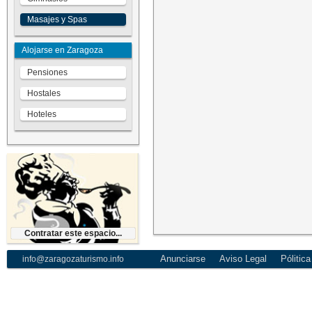
Masajes y Spas
Alojarse en Zaragoza
Pensiones
Hostales
Hoteles
Contratar este espacio...
Contratar este espacio...
Páginas Web Zaragoza
Anunciarse
Aviso Legal
Pólitic
info@zaragozaturismo.info