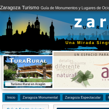
Zaragoza Turismo
Guía de Monumentos y Lugares de Oci
Una Mirada Sing
Turismo Rural en Aragón
Contratar este espacio...
Inicio
Zaragoza Monumental
Zaragoza Espectacular