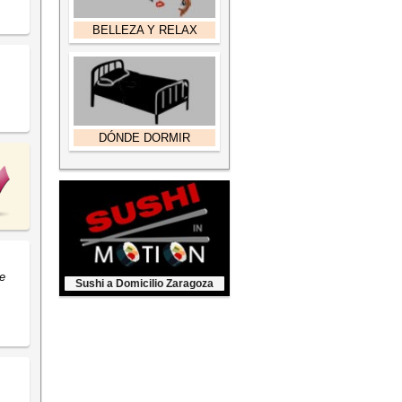
BELLEZA Y RELAX
DÓNDE DORMIR
e
Sushi a Domicilio Zaragoza
Contratar este espacio...