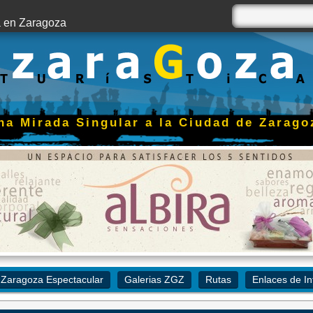
 en Zaragoza
na Mirada Singular a la Ciudad de Zarago
Zaragoza Espectacular
Galerias ZGZ
Rutas
Enlaces de In