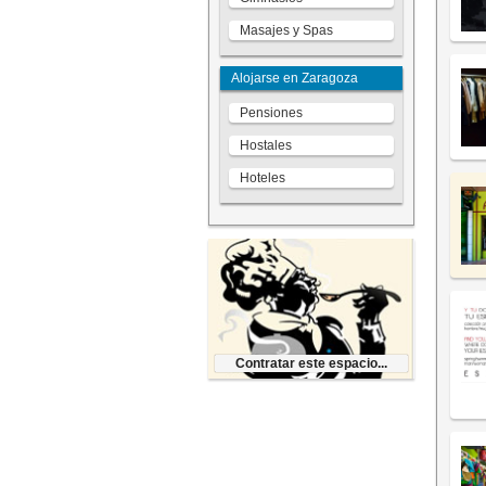
Masajes y Spas
Alojarse en Zaragoza
Pensiones
Hostales
Hoteles
Contratar este espacio...
Contratar este espacio...
Páginas Web Zaragoza