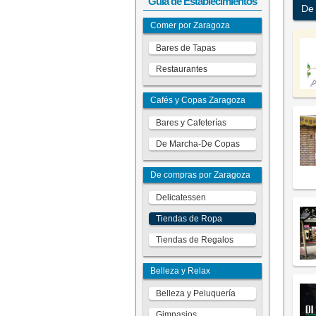
Guía de Establecimientos
De 
Comer por Zaragoza
Bares de Tapas
Restaurantes
Cafés y Copas Zaragoza
Bares y Cafeterías
De Marcha-De Copas
De compras por Zaragoza
Delicatessen
Tiendas de Ropa
Tiendas de Regalos
Belleza y Relax
Belleza y Peluquería
Gimnasios