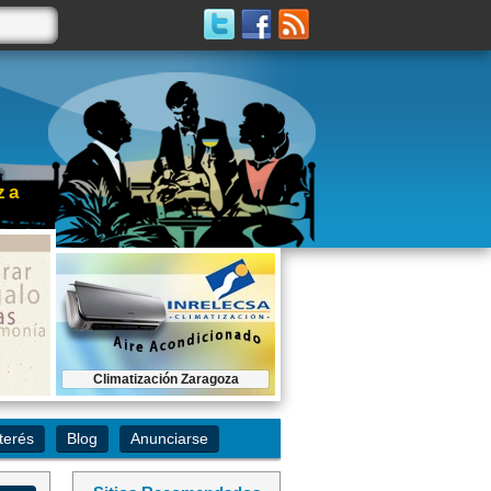
za
Contratar este espacio...
Climatización Zaragoza
Moda Italiana Zaragoza
terés
Blog
Anunciarse