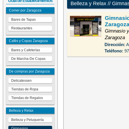
Guía de Establecimientos
Belleza y Relax // Gimna
Comer por Zaragoza
Gimnasio 
Bares de Tapas
Zaragoz
Restaurantes
Gimnasio y
Zaragoza
Cafés y Copas Zaragoza
Dirección:
A
Bares y Cafeterías
Teléfono:
97
De Marcha-De Copas
De compras por Zaragoza
Delicatessen
Tiendas de Ropa
Tiendas de Regalos
Belleza y Relax
Belleza y Peluquería
Gimnasios