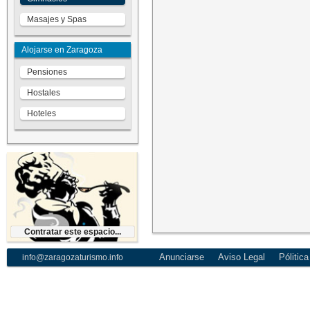
Masajes y Spas
Alojarse en Zaragoza
Pensiones
Hostales
Hoteles
Contratar este espacio...
Contratar este espacio...
Páginas Web Zaragoza
Anunciarse
Aviso Legal
Pólitic
info@zaragozaturismo.info