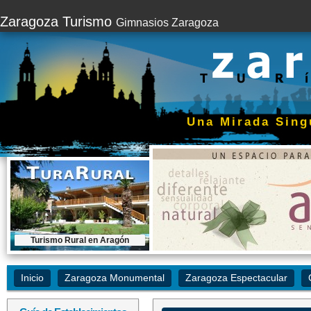
Zaragoza Turismo
Gimnasios Zaragoza
Una Mirada Sing
Turismo Rural en Aragón
Contratar este espacio...
Inicio
Zaragoza Monumental
Zaragoza Espectacular