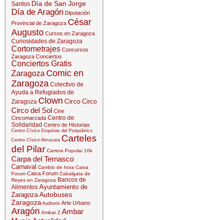
Día de San Jorge
Santos
Día de Aragón
Diputación
César
Provincial de Zaragoza
Augusto
Cursos en Zaragoza
Curiosidades de Zaragoza
Cortometrajes
Concursos
Zaragoza
Conciertos
Conciertos Gratis
Comic en
Zaragoza
Zaragoza
Colectivo de
Ayuda a Refugiados de
Clown
Circo
Circo
Zaragoza
Circo del Sol
Cine
Centro de
Cincomarzada
Solidaridad
Centro de Historias
Centro Cívico Esquinas del Psiquiátrico
Carteles
Centro Cívico Almozara
del Pilar
Carrera Popular 10k
Carpa del Ternasco
Carnaval
Cambio de hora
Caixa
Caixa Forum
Forum
Cabalgata de
Bancos de
Reyes en Zaragoza
Ayuntamiento de
Alimentos
Autobuses
Zaragoza
Zaragoza
Arte Urbano
Auditorio
Aragón
Ambar
Ambar Z