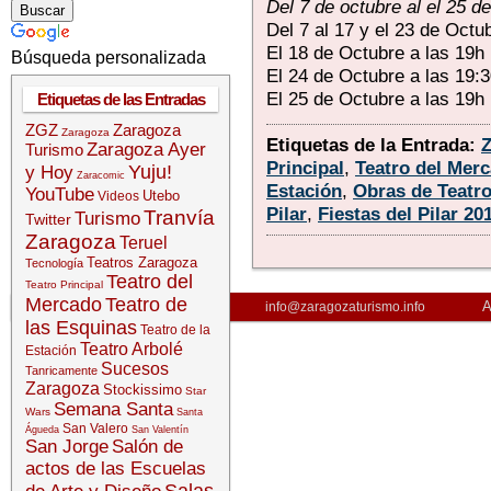
Del 7 de octubre al el 25 d
Del 7 al 17 y el 23 de Octu
El 18 de Octubre a las 19h
Búsqueda personalizada
El 24 de Octubre a las 19:
El 25 de Octubre a las 19h
Etiquetas de las Entradas
ZGZ
Zaragoza
Zaragoza
Etiquetas de la Entrada:
Zaragoza Ayer
Turismo
Principal
,
Teatro del Mer
Yuju!
y Hoy
Zaracomic
Estación
,
Obras de Teatr
YouTube
Utebo
Videos
Pilar
,
Fiestas del Pilar 20
Tranvía
Turismo
Twitter
Zaragoza
Teruel
Teatros Zaragoza
Tecnología
Teatro del
Teatro Principal
Mercado
Teatro de
A
info@zaragozaturismo.info
las Esquinas
Teatro de la
Teatro Arbolé
Estación
Sucesos
Tanricamente
Zaragoza
Stockissimo
Star
Semana Santa
Wars
Santa
San Valero
Águeda
San Valentín
San Jorge
Salón de
actos de las Escuelas