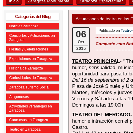
Inicio
Zaragoza Monumental
Zaragoza Espectacular
Categorías del Blog
Actuaciones de teatro en las F
Noticias Zaragoza
Publicado en
Teatro
06
Conciertos y Actuaciones en
Zaragoza
Oct
Comparte esta Noti
2015
Fiestas y Celebraciones
Exposiciones en Zaragoza
TEATRO PRINCIPA
L- "Th
humor, sensualidad, músic
Historia de Zaragoza
oportunidad para pasarlo bi
Curiosidades de Zaragoza
Del 16 de septiembre al 2 
Plaza de José Sinués y Urb
Zaragoza Turismo Social
Martes, miércoles y jueves
Aragoneses
Viernes y Sábados a las 19
Domingos a las 19:00h
Actividades veraniegas en
Zaragoza
TEATRO DEL MERCADO
-
Concursos en Zaragoza
humor e intracción con el pú
Castro.
Teatro en Zaragoza