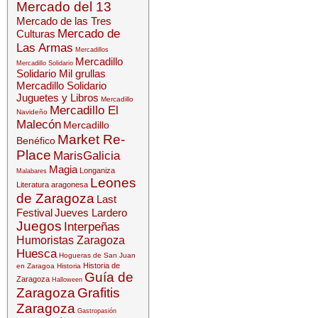
Mercado del 13
Mercado de las Tres
Mercado de
Culturas
Las Armas
Mercadillos
Mercadillo
Mercadillo Solidario
Solidario Mil grullas
Mercadillo Solidario
Juguetes y Libros
Mercadillo
Mercadillo El
Navideño
Malecón
Mercadillo
Market Re-
Benéfico
Place
MarisGalicia
Magia
Longaniza
Malabares
Leones
Literatura aragonesa
de Zaragoza
Last
Festival
Jueves Lardero
Juegos
Interpeñas
Humoristas Zaragoza
Huesca
Hogueras de San Juan
Historia de
en Zaragoa
Historia
Guía de
Zaragoza
Halloween
Zaragoza
Grafitis
Zaragoza
Gastropasión