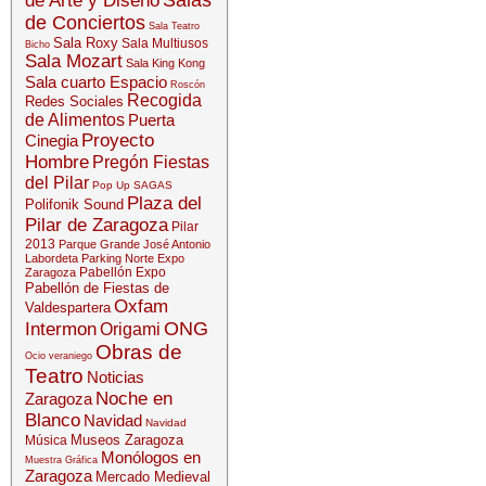
Salas
de Arte y Diseño
de Conciertos
Sala Teatro
Sala Roxy
Sala Multiusos
Bicho
Sala Mozart
Sala King Kong
Sala cuarto Espacio
Roscón
Recogida
Redes Sociales
de Alimentos
Puerta
Proyecto
Cinegia
Hombre
Pregón Fiestas
del Pilar
Pop Up SAGAS
Plaza del
Polifonik Sound
Pilar de Zaragoza
Pilar
2013
Parque Grande José Antonio
Labordeta
Parking Norte Expo
Pabellón Expo
Zaragoza
Pabellón de Fiestas de
Oxfam
Valdespartera
ONG
Intermon
Origami
Obras de
Ocio veraniego
Teatro
Noticias
Noche en
Zaragoza
Blanco
Navidad
Navidad
Museos Zaragoza
Música
Monólogos en
Muestra Gráfica
Zaragoza
Mercado Medieval