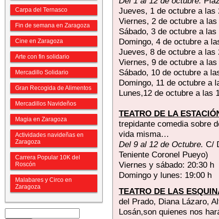
Del 1 al 12 de octubre.
Plaz
Jueves, 1 de octubre a las
Carpa del Ternasco
Viernes, 2 de octubre a las
Fin de semana en Zaragoza
Sábado, 3 de octubre a las
Domingo, 4 de octubre a la
Cine en Zaragoza
Jueves, 8 de octubre a las
Arte con fin solidario
Viernes, 9 de octubre a las
Sábado, 10 de octubre a la
Mercadillo Solidario
Domingo, 11 de octubre a l
Gran Recogida de Alimentos
Lunes,12 de octubre a las 
Mercadillos Navideños
TEATRO DE LA ESTACIÓ
Magia en Zaragoza
trepidante comedia sobre d
vida misma…
Actividades navideñas en
Zaragoza
Del 9 al 12 de Octubre.
C/ 
Teniente Coronel Pueyo)
Carrera Popular 10K del
Viernes y sábado: 20:30 h
Roscón
Domingo y lunes: 19:00 h
Malabares y Circo en
Zaragoza
TEATRO DE LAS ESQUIN
del Prado, Diana Lázaro, Al
Losán,son quienes nos hará