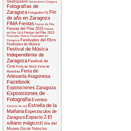
Gastropasión
Gastronomía Zaragoza
Fotografías de
Zaragoza
Fin
Fotografía
FIZ
de año en Zaragoza
FIMA
Fiestas
Fiestas del Pilar
Fiestas del Pilar 2015
Fiestas
Fiestas del Pilar 2013
del Pilar 2014
Festivales en
Festivales Huesca
Festivales del Ebro
Zaragoza
Festivales de Música
Festival de Música
Independiente de
Zaragoza
Festival de
Cine
Feria de Stock
Feria de
Feria de
Muestras
Artesanía Aragonesa
Facebook
Exposiciones Zaragoza
Exposiciones de
Fotografía
Eventos
Estrella de la
Estrenos de cine
Mañana
Espectaculos de
El
Zaragoza
Espacio Z
sótano mágico
El día del
Museo
Día de Todos los