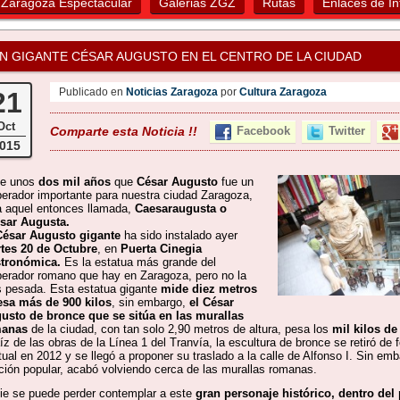
Zaragoza Espectacular
Galerias ZGZ
Rutas
Enlaces de In
N GIGANTE CÉSAR AUGUSTO EN EL CENTRO DE LA CIUDAD
Publicado en
Noticias Zaragoza
por
Cultura Zaragoza
21
Oct
Comparte esta Noticia !!
Facebook
Twitter
015
e unos
dos mil años
que
César Augusto
fue un
erador importante para nuestra ciudad Zaragoza,
a aquel entonces llamada,
Caesaraugusta o
sar Augusta.
César Augusto gigante
ha sido instalado ayer
tes 20 de Octubre
, en
Puerta Cinegia
tronómica.
Es la estatua más grande del
erador romano que hay en Zaragoza, pero no la
 pesada. Esta estatua gigante
mide diez metros
esa más de 900 kilos
, sin embargo,
el César
usto de bronce que se sitúa en las murallas
manas
de la ciudad, con tan solo 2,90 metros de altura, pesa los
mil kilos de
íz de las obras de la Línea 1 del Tranvía, la escultura de bronce se retiró de 
ual en 2012 y se llegó a proponer su traslado a la calle de Alfonso I. Sin emb
ición popular, acabó volviendo cerca de las murallas romanas.
ie se puede perder contemplar a este
gran personaje histórico, dentro del