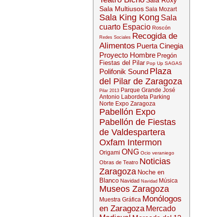
Sala Roxy
Sala Multiusos
Sala Mozart
Sala King Kong
Sala
cuarto Espacio
Roscón
Recogida de
Redes Sociales
Alimentos
Puerta Cinegia
Proyecto Hombre
Pregón
Fiestas del Pilar
Pop Up SAGAS
Plaza
Polifonik Sound
del Pilar de Zaragoza
Parque Grande José
Pilar 2013
Antonio Labordeta
Parking
Norte Expo Zaragoza
Pabellón Expo
Pabellón de Fiestas
de Valdespartera
Oxfam Intermon
ONG
Origami
Ocio veraniego
Noticias
Obras de Teatro
Zaragoza
Noche en
Blanco
Música
Navidad
Navidad
Museos Zaragoza
Monólogos
Muestra Gráfica
en Zaragoza
Mercado