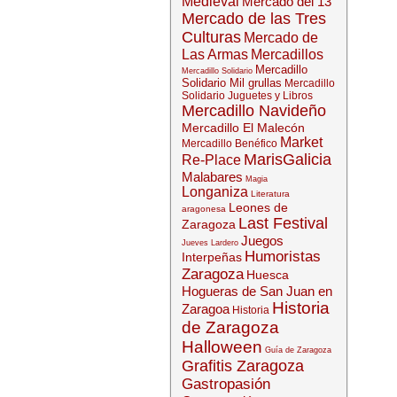
Medieval
Mercado del 13
Mercado de las Tres
Culturas
Mercado de
Las Armas
Mercadillos
Mercadillo
Mercadillo Solidario
Solidario Mil grullas
Mercadillo
Solidario Juguetes y Libros
Mercadillo Navideño
Mercadillo El Malecón
Market
Mercadillo Benéfico
MarisGalicia
Re-Place
Malabares
Magia
Longaniza
Literatura
Leones de
aragonesa
Last Festival
Zaragoza
Juegos
Jueves Lardero
Humoristas
Interpeñas
Zaragoza
Huesca
Hogueras de San Juan en
Historia
Zaragoa
Historia
de Zaragoza
Halloween
Guía de Zaragoza
Grafitis Zaragoza
Gastropasión