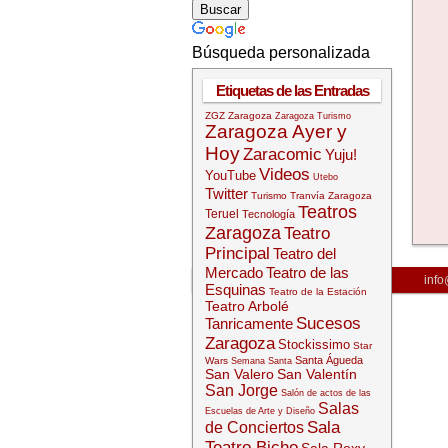
Búsqueda personalizada
Etiquetas de las Entradas
ZGZ
Zaragoza
Zaragoza Turismo
Zaragoza Ayer y
Hoy
Zaracomic
Yuju!
Videos
YouTube
Utebo
Twitter
Turismo
Tranvía Zaragoza
Teatros
Teruel
Tecnología
Zaragoza
Teatro
Principal
Teatro del
Mercado
Teatro de las
info
Esquinas
Teatro de la Estación
Teatro Arbolé
Sucesos
Tanricamente
Zaragoza
Stockissimo
Star
Santa Águeda
Wars
Semana Santa
San Valero
San Valentín
San Jorge
Salón de actos de las
Salas
Escuelas de Arte y Diseño
Sala
de Conciertos
Teatro Bicho