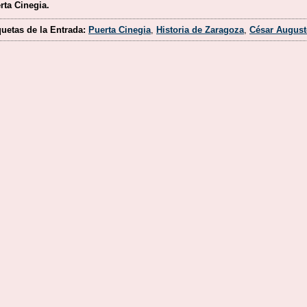
rta Cinegia.
quetas de la Entrada:
Puerta Cinegia
,
Historia de Zaragoza
,
César August