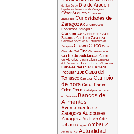
Día de Todos los Santos
Día
Día de Aragón
de San Jorge
Diputación Provincial de Zaragoza
César Augusto
Cursos en
Curiosidades de
Zaragoza
Zaragoza
Cortometrajes
Concursos Zaragoza
Conciertos
Conciertos Gratis
Zaragoza
Comic en Zaragoza
Colectivo de Ayuda a Refugiados de
Circo
Clown
Zaragoza
Circo
Cine
Circo del Sol
Cincomarzada
Centro de Solidaridad
Centro
de Historias
Centro Cívico Esquinas
Centro Cívico Almozara
del Psiquiátrico
Carrera
Carteles del Pilar
Carpa del
Popular 10k
Cambio
Ternasco
Carnaval
de hora
Caixa Forum
Caixa Forum
Cabalgata de Reyes
Bancos de
en Zaragoza
Alimentos
Ayuntamiento de
Zaragoza
Autobuses
Zaragoza
Arte
Auditorio
Ambar Z
Urbano
Aragón
Actualidad
Ambar Music