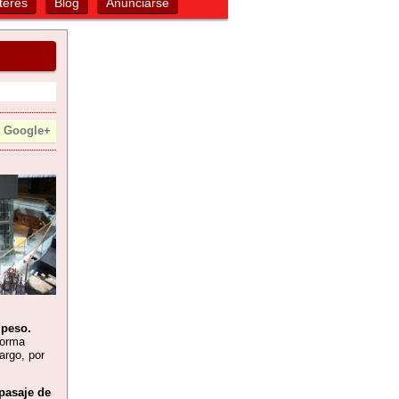
terés
Blog
Anunciarse
Google+
 peso.
forma
argo, por
 pasaje de