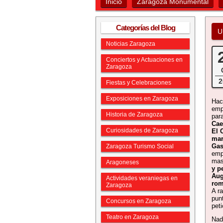
Inicio
Zaragoza Monumental
Categorías del Blog
U
Noticias Zaragoza
Conciertos y Actuaciones en
Zaragoza
2
Fiestas y Celebraciones
Exposiciones en Zaragoza
Hac
emp
Historia de Zaragoza
par
Cae
Curiosidades de Zaragoza
El 
mar
Gas
Zaragoza Turismo Social
emp
mas
Aragoneses
y p
Aug
Actividades veraniegas en
ro
Zaragoza
A ra
punt
Concursos en Zaragoza
pet
Teatro en Zaragoza
Nad