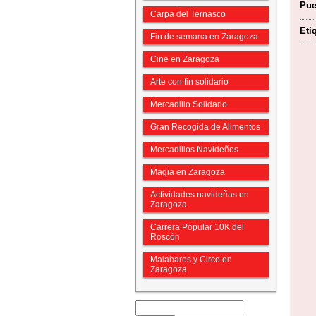
Pue
Carpa del Ternasco
Eti
Fin de semana en Zaragoza
Cine en Zaragoza
Arte con fin solidario
Mercadillo Solidario
Gran Recogida de Alimentos
Mercadillos Navideños
Magia en Zaragoza
Actividades navideñas en
Zaragoza
Carrera Popular 10K del
Roscón
Malabares y Circo en
Zaragoza