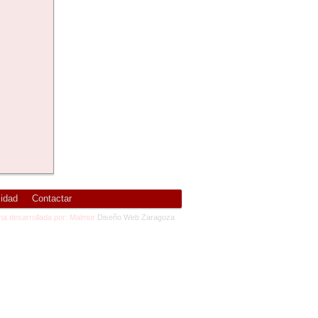
cidad
Contactar
na desarrollada por: Malmor
Diseño Web Zaragoza