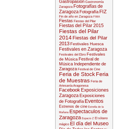
Gastropasión
Gastronomía
Fotografías de
Zaragoza
FIZ
Zaragoza
Fotografía
Fin de año en Zaragoza
FIMA
Fiestas
Fiestas del Pilar
Fiestas del Pilar 2015
Fiestas del Pilar
2014
Fiestas del Pilar
2013
Festivales Huesca
Festivales en Zaragoza
Festivales
Festivales del Ebro
Festival de
de Música
Música Independiente de
Zaragoza
Festival de Cine
Feria de Stock
Feria
de Muestras
Feria de
Artesanía Aragonesa
Facebook
Exposiciones
Zaragoza
Exposiciones
Eventos
de Fotografía
Estrenos de cine
Estrella de la
Espectaculos de
Mañana
Zaragoza
El sótano
Espacio Z
El día del Museo
mágico