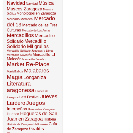
Navidad
Música
Navidad
Museos Zaragoza
Muestra
Monólogos en Zaragoza
Gráfica
Mercado
Mercado Medieval
del 13
Mercado de las Tres
Culturas
Mercado de Las Armas
Mercadillos
Mercadillo
Solidario
Mercadillo
Solidario Mil grullas
Mercadillo Solidario Juguetes y Libros
Mercadillo El
Mercadillo Navideño
Malecón
Mercadillo Benéfico
Market Re-Place
Malabares
MarisGalicia
Magia
Longaniza
Literatura
aragonesa
Leones de
Jueves
Last Festival
Zaragoza
Juegos
Lardero
Interpeñas
Humoristas Zaragoza
Hogueras de San
Huesca
Juan en Zaragoa
Historia
Guía
Halloween
Historia de Zaragoza
Grafitis
de Zaragoza