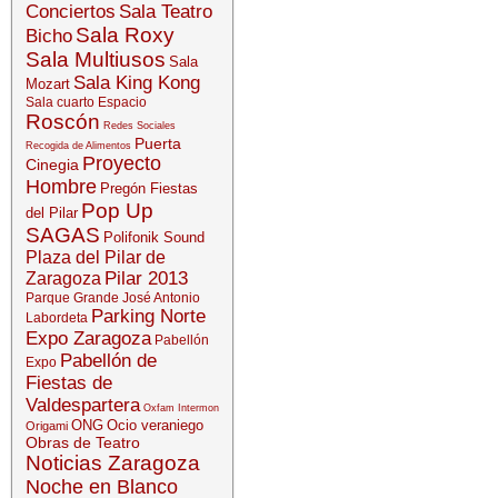
Conciertos
Sala Teatro
Sala Roxy
Bicho
Sala Multiusos
Sala
Sala King Kong
Mozart
Sala cuarto Espacio
Roscón
Redes Sociales
Puerta
Recogida de Alimentos
Proyecto
Cinegia
Hombre
Pregón Fiestas
Pop Up
del Pilar
SAGAS
Polifonik Sound
Plaza del Pilar de
Pilar 2013
Zaragoza
Parque Grande José Antonio
Parking Norte
Labordeta
Expo Zaragoza
Pabellón
Pabellón de
Expo
Fiestas de
Valdespartera
Oxfam Intermon
ONG
Ocio veraniego
Origami
Obras de Teatro
Noticias Zaragoza
Noche en Blanco