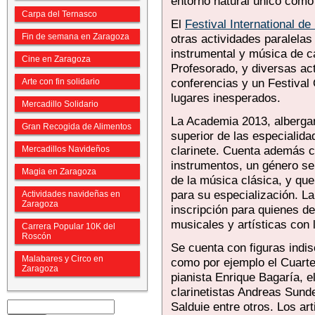
entorno natural único como 
Carpa del Ternasco
El
Festival International de
Fin de semana en Zaragoza
otras actividades paralel
instrumental y música de 
Cine en Zaragoza
Profesorado, y diversas ac
conferencias y un Festival
Arte con fin solidario
lugares inesperados.
Mercadillo Solidario
La Academia 2013, albergar
Gran Recogida de Alimentos
superior de las especialidad
clarinete. Cuenta además c
Mercadillos Navideños
instrumentos, un género se
Magia en Zaragoza
de la música clásica, y qu
para su especialización. L
Actividades navideñas en
Zaragoza
inscripción para quienes d
musicales y artísticas con l
Carrera Popular 10K del
Roscón
Se cuenta con figuras indis
Malabares y Circo en
como por ejemplo el Cuarte
Zaragoza
pianista Enrique Bagaría, el
clarinetistas Andreas Sunde
Salduie entre otros. Los ar