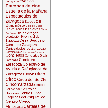
Eventos
Fotografía
Estrenos de cine
Estrella de la Mañana
Espectaculos de
Zaragoza
Espacio Z
El
sótano mágico
El día del Museo
Día de Todos los Santos
Día de
Día de Aragón
San Jorge
Diputación Provincial de
César Augusto
Zaragoza
Cursos en Zaragoza
Curiosidades de Zaragoza
Cortometrajes
Concursos Zaragoza
Conciertos
Conciertos Gratis
Comic en
Zaragoza
Colectivo de
Zaragoza
Ayuda a Refugiados de
Circo
Zaragoza
Clown
Circo
Circo del Sol
Cine
Cincomarzada
Centro de
Centro de
Solidaridad
Centro Cívico
Historias
Esquinas del Psiquiátrico
Centro Cívico
Carteles del
Almozara