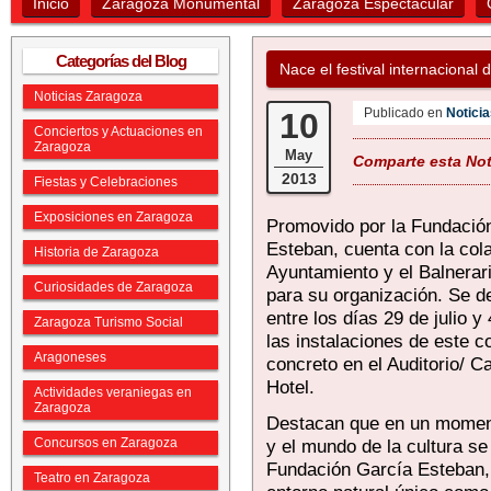
Inicio
Zaragoza Monumental
Zaragoza Espectacular
Categorías del Blog
Nace el festival internacional
Noticias Zaragoza
Publicado en
Notici
10
Conciertos y Actuaciones en
Zaragoza
May
Comparte esta Noti
2013
Fiestas y Celebraciones
Exposiciones en Zaragoza
Promovido por la Fundació
Esteban, cuenta con la col
Historia de Zaragoza
Ayuntamiento y el Balnerar
Curiosidades de Zaragoza
para su organización. Se de
entre los días 29 de julio y
Zaragoza Turismo Social
las instalaciones de este c
Aragoneses
concreto en el Auditorio/ C
Hotel.
Actividades veraniegas en
Zaragoza
Destacan que en un moment
Concursos en Zaragoza
y el mundo de la cultura se
Fundación García Esteban, 
Teatro en Zaragoza