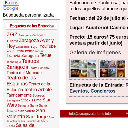
Balneario de Panticosa, pa
todos aquellos alumnos qu
Búsqueda personalizada
Fechas: del 29 de julio al
Etiquetas de las Entradas
Lugar: Auditorio/ Casino 
ZGZ
Zaragoza
Zaragoza
Precio: 15 euros/ 75 euro
Zaragoza Ayer y
Turismo
venta a partir del junio)
Hoy
YouTube
Yuju!
Zaracomic
Utebo
Twitter
Galería de Imágenes
Videos
Turismo
Teruel
Tranvía Zaragoza
Teatros
Tecnología
Zaragoza
Teatro Principal
Teatro del Mercado
Teatro de las
Esquinas
Teatro de la
Etiquetas de la Entrada:
R
Teatro Arbolé
Estación
Eventos
,
Conciertos
Tanricamente
Sucesos
Star
Stockissimo
Zaragoza
Wars
Semana Santa
Santa
San
San Valero
Águeda
A
info@zaragozaturismo.info
Valentín
San Jorge
Salón
de actos de las Escuelas de Arte y
Salas de
Diseño