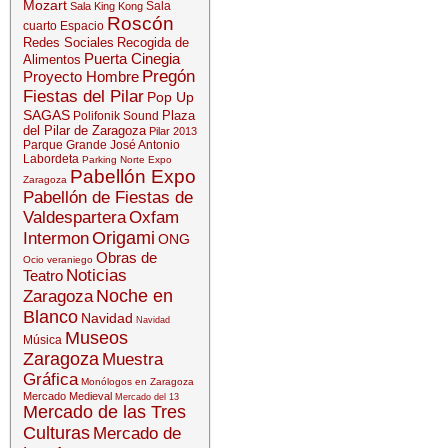
Mozart
Sala
Sala King Kong
Roscón
cuarto Espacio
Redes Sociales
Recogida de
Puerta Cinegia
Alimentos
Pregón
Proyecto Hombre
Fiestas del Pilar
Pop Up
SAGAS
Plaza
Polifonik Sound
del Pilar de Zaragoza
Pilar 2013
Parque Grande José Antonio
Labordeta
Parking Norte Expo
Pabellón Expo
Zaragoza
Pabellón de Fiestas de
Valdespartera
Oxfam
Origami
Intermon
ONG
Obras de
Ocio veraniego
Noticias
Teatro
Noche en
Zaragoza
Blanco
Navidad
Navidad
Museos
Música
Zaragoza
Muestra
Gráfica
Monólogos en Zaragoza
Mercado Medieval
Mercado del 13
Mercado de las Tres
Culturas
Mercado de