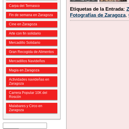
Carpa del Ternasco
Etiquetas de la Entrada:
Fotografías de Zaragoza
,
Fin de semana en Zaragoza
Cine en Zaragoza
Arte con fin solidario
Mercadillo Solidario
Gran Recogida de Alimentos
Mercadillos Navideños
Magia en Zaragoza
Actividades navideñas en
Zaragoza
Carrera Popular 10K del
Roscón
Malabares y Circo en
Zaragoza