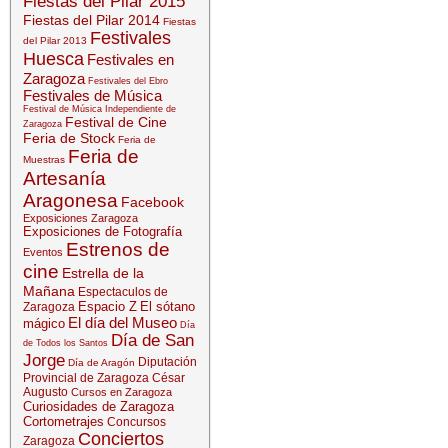
Fiestas del Pilar 2015
Fiestas del Pilar 2014
Fiestas
Festivales
del Pilar 2013
Huesca
Festivales en
Zaragoza
Festivales del Ebro
Festivales de Música
Festival de Música Independiente de
Festival de Cine
Zaragoza
Feria de Stock
Feria de
Feria de
Muestras
Artesanía
Aragonesa
Facebook
Exposiciones Zaragoza
Exposiciones de Fotografía
Estrenos de
Eventos
cine
Estrella de la
Mañana
Espectaculos de
Espacio Z
El sótano
Zaragoza
El día del Museo
mágico
Día
Día de San
de Todos los Santos
Jorge
Diputación
Día de Aragón
Provincial de Zaragoza
César
Augusto
Cursos en Zaragoza
Curiosidades de Zaragoza
Cortometrajes
Concursos
Conciertos
Zaragoza