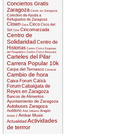
Conciertos Gratis
Zaragoza
Comic en Zaragoza
Colectivo de Ayuda a
Refugiados de Zaragoza
Clown
Circo
Circo del
Circo
Cincomarzada
Sol
Cine
Centro de
Solidaridad
Centro de
Historias
Centro Cívico Esquinas
del Psiquiátrico
Centro Cívico Almozara
Carteles del Pilar
Carrera Popular 10k
Carpa del Ternasco
Carnaval
Cambio de hora
Caixa Forum
Caixa
Forum
Cabalgata de
Reyes en Zaragoza
Bancos de Alimentos
Ayuntamiento de Zaragoza
Autobuses Zaragoza
Auditorio
Aragón
Arte Urbano
Ambar Music
Ambar Z
Actividades
Actualidad
de terrror