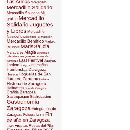
Las Armas
Mercadillos
Mercadillo Solidario
Mercadillo Solidario Mil
Mercadillo
grullas
Solidario Juguetes
y Libros
Mercadillo
Navideño
Mercadillo El Malecón
Mercadillo Benéfico
Market
MarisGalicia
Re-Place
Magia
Malabares
Longaniza
Literatura aragonesa
Leones de
Last Festival
Jueves
Zaragoza
Lardero
Interpeñas
Juegos
Humoristas Zaragoza
Hogueras de San
Huesca
Juan en Zaragoa
Historia
Historia de Zaragoza
Halloween
Guía de Zaragoza
Grafitis Zaragoza
Gastropasión
Gastropasión
Gastronomía
Zaragoza
Fotografías de
Fin
Zaragoza
Fotografía
FIZ
de año en Zaragoza
Fiestas
Fiestas del Pilar
FIMA