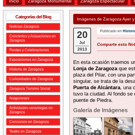
Inicio
Zaragoza Monumental
Zaragoza Espectacular
Categorías del Blog
Imágenes de Zaragoza Ayer y
Noticias Zaragoza
Publicado en
Histor
20
Conciertos y Actuaciones en
Zaragoza
Jul
Comparte esta Noti
2013
Fiestas y Celebraciones
Exposiciones en Zaragoza
En esta ocasión traemos u
Lonja de Zaragoza
que est
Historia de Zaragoza
plaza del Pilar, con una par
Curiosidades de Zaragoza
singular, se trata de la de
Puerta de Alcántara
, una 
Zaragoza Turismo Social
tuvo la ciudad. Al fondo se 
Aragoneses
puente de Piedra.
Actividades veraniegas en
Galería de Imágenes
Zaragoza
Concursos en Zaragoza
Teatro en Zaragoza