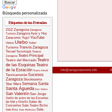
Búsqueda personalizada
Etiquetas de las Entradas
ZGZ
Zaragoza
Zaragoza
Zaragoza Ayer y Hoy
Turismo
YouTube
Yuju!
Zaracomic
Utebo
Videos
Twitter
Tranvía Zaragoza
Turismo
Teruel
Tecnología
Teatros
Teatro Principal
Zaragoza
Teatro
Teatro del Mercado
de las Esquinas
Teatro
de la Estación
A
info@zaragozaturismo.info
Teatro Arbolé
Sucesos
Tanricamente
Zaragoza
Stockissimo
Semana Santa
Star Wars
Santa Águeda
San Valero
San Valentín
San Jorge
Salón de actos de las Escuelas
Salas de
de Arte y Diseño
Conciertos
Sala Teatro Bicho
Sala
Sala Roxy
Sala Multiusos