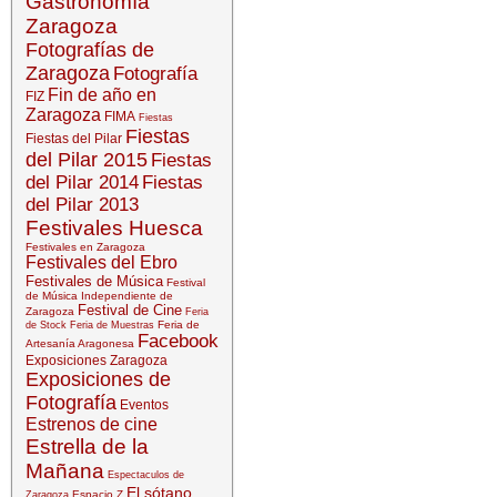
Gastronomía
Zaragoza
Fotografías de
Zaragoza
Fotografía
Fin de año en
FIZ
Zaragoza
FIMA
Fiestas
Fiestas
Fiestas del Pilar
del Pilar 2015
Fiestas
del Pilar 2014
Fiestas
del Pilar 2013
Festivales Huesca
Festivales en Zaragoza
Festivales del Ebro
Festivales de Música
Festival
de Música Independiente de
Festival de Cine
Zaragoza
Feria
Feria de
de Stock
Feria de Muestras
Facebook
Artesanía Aragonesa
Exposiciones Zaragoza
Exposiciones de
Fotografía
Eventos
Estrenos de cine
Estrella de la
Mañana
Espectaculos de
El sótano
Espacio Z
Zaragoza