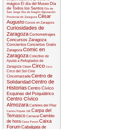
mágico
Día
El día del Museo
de Todos los Santos
Día de
San Jorge
Día de Aragón
Diputación
César
Provincial de Zaragoza
Augusto
Cursos en Zaragoza
Curiosidades de
Zaragoza
Cortometrajes
Concursos Zaragoza
Conciertos
Conciertos Gratis
Comic en
Zaragoza
Zaragoza
Colectivo de
Ayuda a Refugiados de
Circo
Zaragoza
Clown
Circo
Circo del Sol
Cine
Centro de
Cincomarzada
Centro de
Solidaridad
Historias
Centro Cívico
Esquinas del Psiquiátrico
Centro Cívico
Almozara
Carteles del Pilar
Carpa del
Carrera Popular 10k
Ternasco
Cambio
Carnaval
Caixa
de hora
Caixa Forum
Forum
Cabalgata de