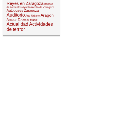
Reyes en Zaragoza
Bancos
de Alimentos
Ayuntamiento de Zaragoza
Autobuses Zaragoza
Auditorio
Aragón
Arte Urbano
Ambar Z
Ambar Music
Actualidad
Actividades
de terrror