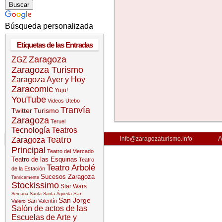
Búsqueda personalizada
Etiquetas de las Entradas
Zaragoza
ZGZ
Zaragoza Turismo
Zaragoza Ayer y Hoy
Zaracomic
Yuju!
YouTube
Videos
Utebo
Tranvía
Twitter
Turismo
Zaragoza
Teruel
Tecnología
Teatros
Teatro
A
info@zaragozaturismo.info
Zaragoza
Principal
Teatro del Mercado
Teatro de las Esquinas
Teatro
Teatro Arbolé
de la Estación
Sucesos Zaragoza
Tanricamente
Stockissimo
Star Wars
San
Semana Santa
Santa Águeda
San Jorge
San Valentín
Valero
Salón de actos de las
Escuelas de Arte y