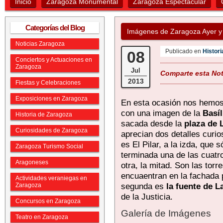
Inicio
Zaragoza Monumental
Zaragoza Espectacular
Categorías del Blog
Imágenes de Zaragoza Ayer y
Noticias Zaragoza
Publicado en
Histor
08
Conciertos y Actuaciones en
Zaragoza
Jul
Comparte esta Noti
2013
Fiestas y Celebraciones
Exposiciones en Zaragoza
En esta ocasión nos hemos
con una imagen de la
Basíl
Historia de Zaragoza
sacada desde la
plaza de 
Curiosidades de Zaragoza
aprecian dos detalles curio
es El Pilar, a la izda, que s
Zaragoza Turismo Social
terminada una de las cuatro
Aragoneses
otra, la mitad. Son las torr
encuaentran en la fachada p
Actividades veraniegas en
segunda es
la fuente de 
Zaragoza
de la Justicia.
Concursos en Zaragoza
Galería de Imágenes
Teatro en Zaragoza