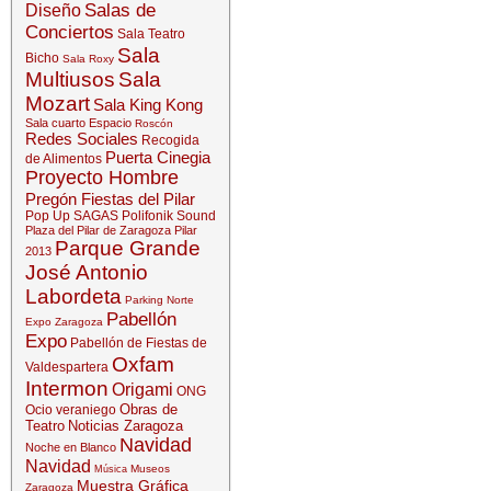
Salas de
Diseño
Conciertos
Sala Teatro
Sala
Bicho
Sala Roxy
Multiusos
Sala
Mozart
Sala King Kong
Sala cuarto Espacio
Roscón
Redes Sociales
Recogida
Puerta Cinegia
de Alimentos
Proyecto Hombre
Pregón Fiestas del Pilar
Pop Up SAGAS
Polifonik Sound
Plaza del Pilar de Zaragoza
Pilar
Parque Grande
2013
José Antonio
Labordeta
Parking Norte
Pabellón
Expo Zaragoza
Expo
Pabellón de Fiestas de
Oxfam
Valdespartera
Intermon
Origami
ONG
Obras de
Ocio veraniego
Teatro
Noticias Zaragoza
Navidad
Noche en Blanco
Navidad
Museos
Música
Muestra Gráfica
Zaragoza