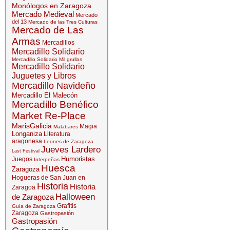
Monólogos en Zaragoza
Mercado Medieval
Mercado
del 13
Mercado de las Tres Culturas
Mercado de Las
Armas
Mercadillos
Mercadillo Solidario
Mercadillo Solidario Mil grullas
Mercadillo Solidario
Juguetes y Libros
Mercadillo Navideño
Mercadillo El Malecón
Mercadillo Benéfico
Market Re-Place
MarisGalicia
Magia
Malabares
Longaniza
Literatura
aragonesa
Leones de Zaragoza
Jueves Lardero
Last Festival
Humoristas
Juegos
Interpeñas
Huesca
Zaragoza
Hogueras de San Juan en
Historia
Historia
Zaragoa
Halloween
de Zaragoza
Grafitis
Guía de Zaragoza
Zaragoza
Gastropasión
Gastropasión