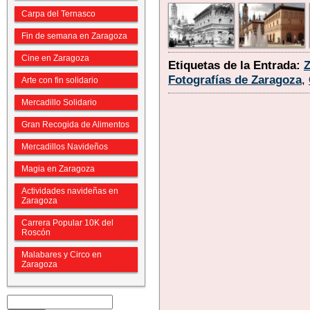
Carpa del Ternasco
Fin de semana en Zaragoza
Cine en Zaragoza
Etiquetas de la Entrada:
Fotografías de Zaragoza
,
Arte con fin solidario
Mercadillo Solidario
Gran Recogida de Alimentos
Mercadillos Navideños
Magia en Zaragoza
Actividades navideñas en
Zaragoza
Carrera Popular 10K del
Roscón
Malabares y Circo en
Zaragoza