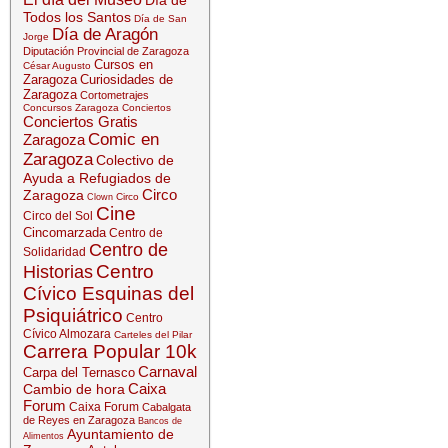
Día de
Todos los Santos
Día de San
Día de Aragón
Jorge
Diputación Provincial de Zaragoza
Cursos en
César Augusto
Zaragoza
Curiosidades de
Zaragoza
Cortometrajes
Concursos Zaragoza
Conciertos
Conciertos Gratis
Comic en
Zaragoza
Zaragoza
Colectivo de
Ayuda a Refugiados de
Circo
Zaragoza
Circo
Clown
Cine
Circo del Sol
Cincomarzada
Centro de
Centro de
Solidaridad
Centro
Historias
Cívico Esquinas del
Psiquiátrico
Centro
Cívico Almozara
Carteles del Pilar
Carrera Popular 10k
Carnaval
Carpa del Ternasco
Caixa
Cambio de hora
Forum
Caixa Forum
Cabalgata
de Reyes en Zaragoza
Bancos de
Ayuntamiento de
Alimentos