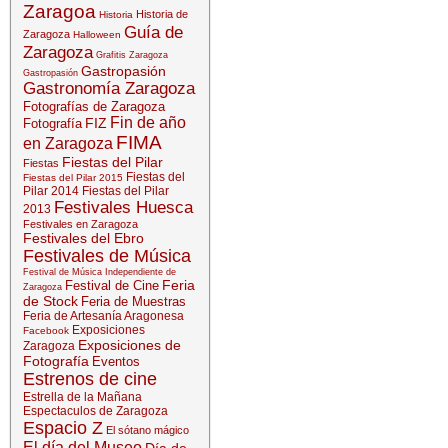
Zaragoa
Historia de
Historia
Guía de
Zaragoza
Halloween
Zaragoza
Grafitis Zaragoza
Gastropasión
Gastropasión
Gastronomía Zaragoza
Fotografías de Zaragoza
Fin de año
FIZ
Fotografía
FIMA
en Zaragoza
Fiestas del Pilar
Fiestas
Fiestas del
Fiestas del Pilar 2015
Pilar 2014
Fiestas del Pilar
Festivales Huesca
2013
Festivales en Zaragoza
Festivales del Ebro
Festivales de Música
Festival de Música Independiente de
Feria
Festival de Cine
Zaragoza
de Stock
Feria de Muestras
Feria de Artesanía Aragonesa
Exposiciones
Facebook
Exposiciones de
Zaragoza
Fotografía
Eventos
Estrenos de cine
Estrella de la Mañana
Espectaculos de Zaragoza
Espacio Z
El sótano mágico
El día del Museo