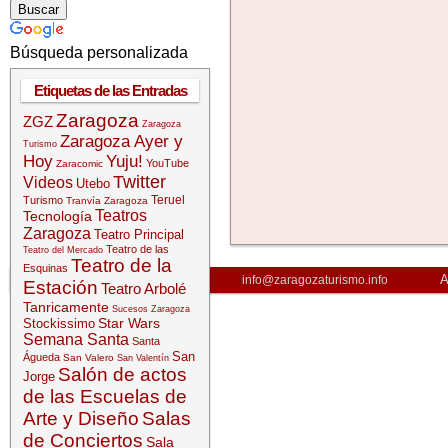
Búsqueda personalizada
Etiquetas de las Entradas
Zaragoza
ZGZ
Zaragoza
Zaragoza Ayer y
Turismo
Hoy
Yuju!
YouTube
Zaracomic
Twitter
Videos
Utebo
Teruel
Turismo
Tranvía Zaragoza
Teatros
Tecnología
Zaragoza
Teatro Principal
Teatro de las
Teatro del Mercado
Teatro de la
Esquinas
A
info@zaragozaturismo.info
Estación
Teatro Arbolé
Tanricamente
Sucesos Zaragoza
Star Wars
Stockissimo
Semana Santa
Santa
San
Águeda
San Valero
San Valentín
Salón de actos
Jorge
de las Escuelas de
Arte y Diseño
Salas
de Conciertos
Sala