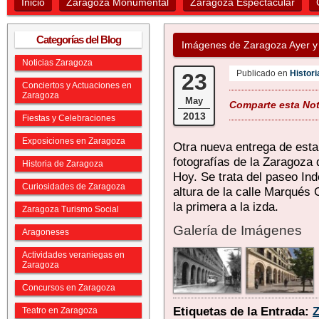
Inicio
Zaragoza Monumental
Zaragoza Espectacular
Categorías del Blog
Imágenes de Zaragoza Ayer y
Noticias Zaragoza
Publicado en
Histor
23
Conciertos y Actuaciones en
Zaragoza
May
Comparte esta Noti
2013
Fiestas y Celebraciones
Exposiciones en Zaragoza
Otra nueva entrega de esta
fotografías de la Zaragoza 
Historia de Zaragoza
Hoy. Se trata del paseo In
Curiosidades de Zaragoza
altura de la calle Marqués
la primera a la izda.
Zaragoza Turismo Social
Galería de Imágenes
Aragoneses
Actividades veraniegas en
Zaragoza
Concursos en Zaragoza
Etiquetas de la Entrada:
Teatro en Zaragoza