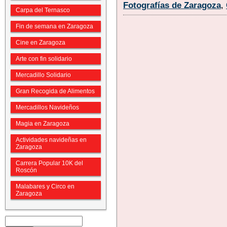
Fotografías de Zaragoza
,
Carpa del Ternasco
Fin de semana en Zaragoza
Cine en Zaragoza
Arte con fin solidario
Mercadillo Solidario
Gran Recogida de Alimentos
Mercadillos Navideños
Magia en Zaragoza
Actividades navideñas en
Zaragoza
Carrera Popular 10K del
Roscón
Malabares y Circo en
Zaragoza