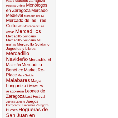
Museos Zaragoza
Música
Monólogos
Muestra Gráfica
en Zaragoza
Mercado
Medieval
Mercado del 13
Mercado de las Tres
Culturas
Mercado de Las
Mercadillos
Armas
Mercadillo Solidario
Mercadillo Solidario Mil
Mercadillo Solidario
grullas
Juguetes y Libros
Mercadillo
Navideño
Mercadillo El
Mercadillo
Malecón
Benéfico
Market Re-
Place
MarisGalicia
Malabares
Magia
Longaniza
Literatura
Leones de
aragonesa
Zaragoza
Last Festival
Juegos
Jueves Lardero
Interpeñas
Humoristas Zaragoza
Hogueras de
Huesca
San Juan en