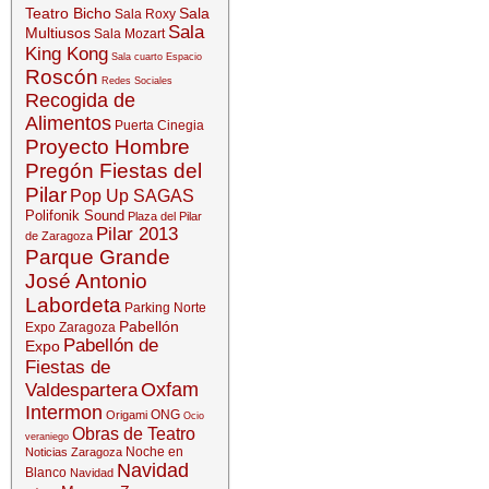
Teatro Bicho
Sala
Sala Roxy
Sala
Multiusos
Sala Mozart
King Kong
Sala cuarto Espacio
Roscón
Redes Sociales
Recogida de
Alimentos
Puerta Cinegia
Proyecto Hombre
Pregón Fiestas del
Pilar
Pop Up SAGAS
Polifonik Sound
Plaza del Pilar
Pilar 2013
de Zaragoza
Parque Grande
José Antonio
Labordeta
Parking Norte
Pabellón
Expo Zaragoza
Pabellón de
Expo
Fiestas de
Oxfam
Valdespartera
Intermon
ONG
Origami
Ocio
Obras de Teatro
veraniego
Noche en
Noticias Zaragoza
Navidad
Blanco
Navidad