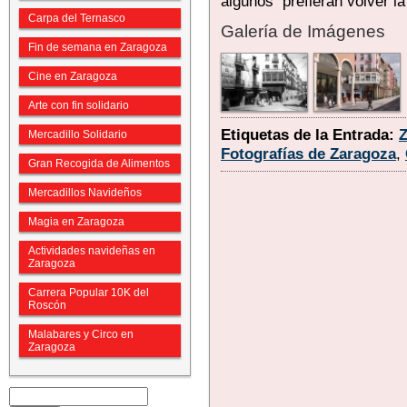
algunos prefieran volver l
Carpa del Ternasco
Galería de Imágenes
Fin de semana en Zaragoza
Cine en Zaragoza
Arte con fin solidario
Etiquetas de la Entrada:
Mercadillo Solidario
Fotografías de Zaragoza
,
Gran Recogida de Alimentos
Mercadillos Navideños
Magia en Zaragoza
Actividades navideñas en
Zaragoza
Carrera Popular 10K del
Roscón
Malabares y Circo en
Zaragoza