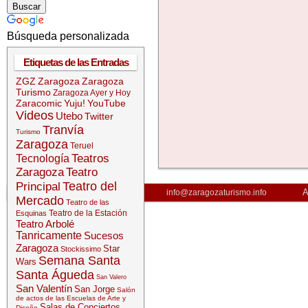
Búsqueda personalizada
Etiquetas de las Entradas
ZGZ
Zaragoza
Zaragoza
Turismo
Zaragoza Ayer y Hoy
Zaracomic
Yuju!
YouTube
Videos
Utebo
Twitter
Tranvía
Turismo
Zaragoza
Teruel
Teatros
Tecnología
Zaragoza
Teatro
Teatro del
Principal
A
info@zaragozaturismo.info
Mercado
Teatro de las
Teatro de la Estación
Esquinas
Teatro Arbolé
Tanricamente
Sucesos
Zaragoza
Star
Stockissimo
Semana Santa
Wars
Santa Águeda
San Valero
San Valentín
San Jorge
Salón
de actos de las Escuelas de Arte y
Salas de Conciertos
Diseño