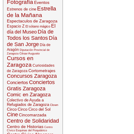
Fotografía
Eventos
Estrella
Estrenos de cine
de la Mañana
Espectaculos de Zaragoza
El
Espacio Z
El sótano mágico
Día de
día del Museo
Todos los Santos
Día
de San Jorge
Día de
Aragón
Diputación Provincial de
César Augusto
Zaragoza
Cursos en
Zaragoza
Curiosidades
Cortometrajes
de Zaragoza
Concursos Zaragoza
Conciertos
Conciertos
Gratis Zaragoza
Comic en Zaragoza
Colectivo de Ayuda a
Refugiados de Zaragoza
Clown
Circo
Circo
Circo del Sol
Cine
Cincomarzada
Centro de Solidaridad
Centro de Historias
Centro
Cívico Esquinas del Psiquiátrico