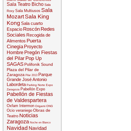
Sala Teatro Bicho
Sala
Sala
Sala Multiusos
Roxy
Mozart
Sala King
Kong
Sala cuarto
Roscón
Redes
Espacio
Sociales
Recogida de
Puerta
Alimentos
Cinegia
Proyecto
Pregón Fiestas
Hombre
del Pilar
Pop Up
SAGAS
Polifonik Sound
Plaza del Pilar de
Parque
Zaragoza
Pilar 2013
Grande José Antonio
Labordeta
Parking Norte Expo
Pabellón Expo
Zaragoza
Pabellón de Fiestas
de Valdespartera
Oxfam Intermon
Origami
ONG
Obras de
Ocio veraniego
Noticias
Teatro
Zaragoza
Noche en Blanco
Navidad
Navidad