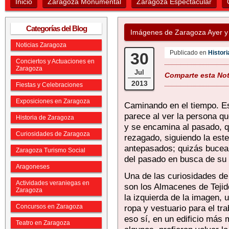
Inicio
Zaragoza Monumental
Zaragoza Espectacular
Categorías del Blog
Imágenes de Zaragoza Ayer y
Noticias Zaragoza
Publicado en
Histor
30
Conciertos y Actuaciones en
Zaragoza
Jul
Comparte esta Noti
2013
Fiestas y Celebraciones
Exposiciones en Zaragoza
Caminando en el tiempo. E
parece al ver la persona qu
Historia de Zaragoza
y se encamina al pasado, q
Curiosidades de Zaragoza
rezagado, siguiendo la este
antepasados; quizás bucea
Zaragoza Turismo Social
del pasado en busca de su 
Aragoneses
Una de las curiosidades de
Actividades veraniegas en
son los Almacenes de Tejid
Zaragoza
la izquierda de la imagen, 
Concursos en Zaragoza
ropa y vestuario para el tr
eso sí, en un edificio más 
Teatro en Zaragoza