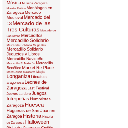
Música
Museos Zaragoza
Monólogos en
Muestra Gráfica
Zaragoza
Mercado
Mercado del
Medieval
Mercado de las
13
Tres Culturas
Mercado de
Mercadillos
Las Armas
Mercadillo Solidario
Mercadillo Solidario Mil grullas
Mercadillo Solidario
Juguetes y Libros
Mercadillo Navideño
Mercadillo
Mercadillo El Malecón
Market Re-Place
Benéfico
Magia
MarisGalicia
Malabares
Longaniza
Literatura
Leones de
aragonesa
Zaragoza
Last Festival
Juegos
Jueves Lardero
Interpeñas
Humoristas
Huesca
Zaragoza
Hogueras de San Juan en
Historia
Zaragoa
Historia
Halloween
de Zaragoza
Guía de Zaragoza
Grafitis