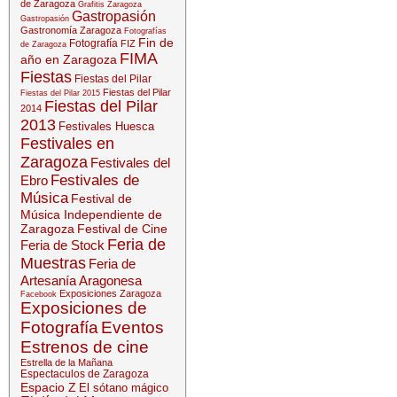
de Zaragoza
Grafitis Zaragoza
Gastropasión
Gastropasión
Gastronomía Zaragoza
Fotografías
Fin de
Fotografía
FIZ
de Zaragoza
FIMA
año en Zaragoza
Fiestas
Fiestas del Pilar
Fiestas del Pilar
Fiestas del Pilar 2015
Fiestas del Pilar
2014
2013
Festivales Huesca
Festivales en
Zaragoza
Festivales del
Festivales de
Ebro
Música
Festival de
Música Independiente de
Zaragoza
Festival de Cine
Feria de
Feria de Stock
Muestras
Feria de
Artesanía Aragonesa
Exposiciones Zaragoza
Facebook
Exposiciones de
Fotografía
Eventos
Estrenos de cine
Estrella de la Mañana
Espectaculos de Zaragoza
Espacio Z
El sótano mágico