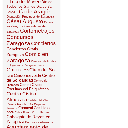
El día del Museo
Día de
Todos los Santos
Día de San
Día de Aragón
Jorge
Diputación Provincial de Zaragoza
César Augusto
Cursos
en Zaragoza
Curiosidades de
Cortometrajes
Zaragoza
Concursos
Zaragoza
Conciertos
Conciertos Gratis
Comic en
Zaragoza
Zaragoza
Colectivo de Ayuda a
Refugiados de Zaragoza
Clown
Circo
Circo del Sol
Circo
Cincomarzada
Centro
Cine
de Solidaridad
Centro de
Centro Cívico
Historias
Esquinas del Psiquiátrico
Centro Cívico
Almozara
Carteles del Pilar
Carrera Popular 10k
Carpa del
Carnaval
Cambio de
Ternasco
hora
Caixa Forum
Caixa Forum
Cabalgata de Reyes en
Zaragoza
Bancos de Alimentos
Ayuntamiento de