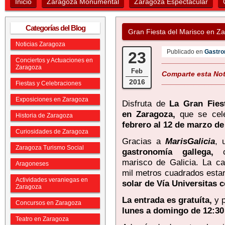
Inicio
Zaragoza Monumental
Zaragoza Espectacular
Categorías del Blog
Gran Fiesta del Marisco en Z
Noticias Zaragoza
Publicado en
Gastro
23
Conciertos y Actuaciones en
Zaragoza
Feb
Comparte esta Noti
2016
Fiestas y Celebraciones
Exposiciones en Zaragoza
Disfruta de
La Gran Fiest
en Zaragoza,
que se cel
Historia de Zaragoza
febrero al 12 de marzo de
Curiosidades de Zaragoza
Gracias a
MarisGalicia
, 
Zaragoza Turismo Social
gastronomía gallega,
marisco de Galicia. La c
Aragoneses
mil metros cuadrados esta
Actividades veraniegas en
solar de Vía Universitas
Zaragoza
La entrada es gratuíta,
y 
Concursos en Zaragoza
lunes a domingo de 12:30 
Teatro en Zaragoza