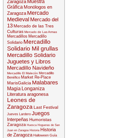
Zaragoza
Muestra
Gráfica
Monólogos en
Mercado
Zaragoza
Medieval
Mercado del
13
Mercado de las Tres
Culturas
Mercado de Las Armas
Mercadillos
Mercadillo
Mercadillo
Solidario
Solidario Mil grullas
Mercadillo Solidario
Juguetes y Libros
Mercadillo Navideño
Mercadillo
Mercadillo El Malecón
Market Re-Place
Benéfico
Malabares
MarisGalicia
Magia
Longaniza
Literatura aragonesa
Leones de
Zaragoza
Last Festival
Juegos
Jueves Lardero
Interpeñas
Humoristas
Zaragoza
Huesca
Hogueras de San
Historia
Juan en Zaragoa
Historia
de Zaragoza
Halloween
Guía