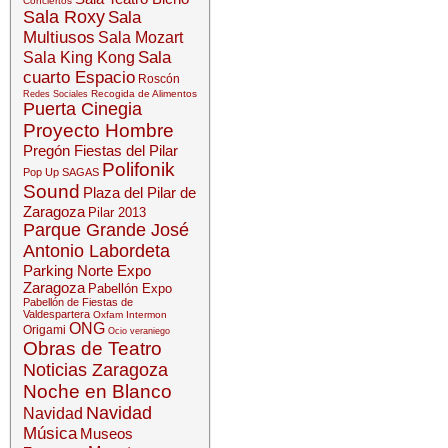
Conciertos
Sala Roxy
Sala
Multiusos
Sala Mozart
Sala
Sala King Kong
cuarto Espacio
Roscón
Recogida de Alimentos
Redes Sociales
Puerta Cinegia
Proyecto Hombre
Pregón Fiestas del Pilar
Polifonik
Pop Up SAGAS
Sound
Plaza del Pilar de
Zaragoza
Pilar 2013
Parque Grande José
Antonio Labordeta
Parking Norte Expo
Zaragoza
Pabellón Expo
Pabellón de Fiestas de
Valdespartera
Oxfam Intermon
ONG
Origami
Ocio veraniego
Obras de Teatro
Noticias Zaragoza
Noche en Blanco
Navidad
Navidad
Música
Museos