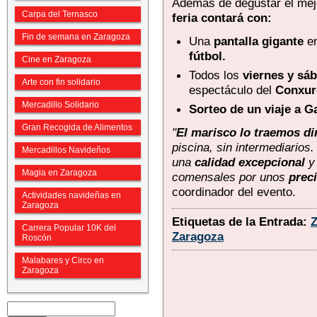
Además de degustar el mej
Carpa del Ternasco
feria contará con:
Fin de semana en Zaragoza
Una
pantalla gigante
en
fútbol.
Cine en Zaragoza
Todos los
viernes y sá
Arte con fin solidario
espectáculo del
Conxur
Mercadillo Solidario
Sorteo de un viaje a Ga
Gran Recogida de Alimentos
"
El marisco lo traemos di
piscina, sin intermediarios
Mercadillos Navideños
una
calidad excepcional
y 
Magia en Zaragoza
comensales por unos
prec
coordinador del evento.
Actividades navideñas en
Zaragoza
Etiquetas de la Entrada:
Carrera Popular 10K del
Zaragoza
Roscón
Malabares y Circo en
Zaragoza