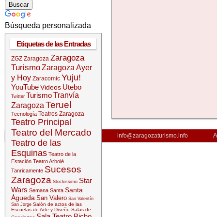
Búsqueda personalizada
Etiquetas de las Entradas
Zaragoza
ZGZ
Zaragoza
Turismo
Zaragoza Ayer
Yuju!
y Hoy
Zaracomic
YouTube
Utebo
Videos
Turismo
Tranvía
Twitter
Teruel
Zaragoza
Teatros Zaragoza
Tecnología
Teatro Principal
Teatro del Mercado
A
info@zaragozaturismo.info
Teatro de las
Esquinas
Teatro de la
Estación
Teatro Arbolé
Sucesos
Tanricamente
Zaragoza
Star
Stockissimo
Wars
Santa
Semana Santa
Águeda
San Valero
San Valentín
Salón de actos de las
San Jorge
Escuelas de Arte y Diseño
Salas de
Sala Teatro Bicho