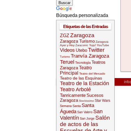
Búsqueda personalizada
Etiquetas de las Entradas
Zaragoza
ZGZ
Zaragoza Turismo
Zaragoza
Ayer y Hoy
Yuju!
YouTube
Zaracomic
Twitter
Videos
Utebo
Tranvía Zaragoza
Turismo
Teruel
Teatros
Tecnología
Zaragoza
Teatro
Principal
Teatro del Mercado
Teatro de las Esquinas
info
Teatro de la Estación
Teatro Arbolé
Tanricamente
Sucesos
Zaragoza
Star Wars
Stockissimo
Santa
Semana Santa
San
Águeda
San Valero
Salón
Valentín
San Jorge
de actos de las
Escuelas de Arte y