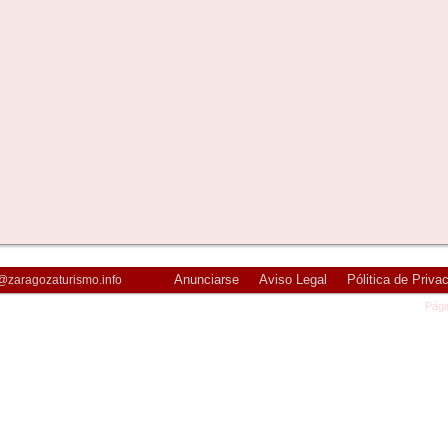
Anunciarse
Aviso Legal
Pólitica de Priva
@zaragozaturismo.info
Pági