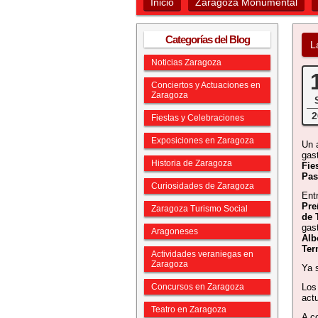
Inicio
Zaragoza Monumental
Categorías del Blog
L
Noticias Zaragoza
Conciertos y Actuaciones en
Zaragoza
2
Fiestas y Celebraciones
Exposiciones en Zaragoza
Un 
gas
Historia de Zaragoza
Fie
Pas
Curiosidades de Zaragoza
Ent
Pre
Zaragoza Turismo Social
de 
gas
Aragoneses
Alb
Ter
Actividades veraniegas en
Zaragoza
Ya 
Concursos en Zaragoza
Los
actu
Teatro en Zaragoza
A c