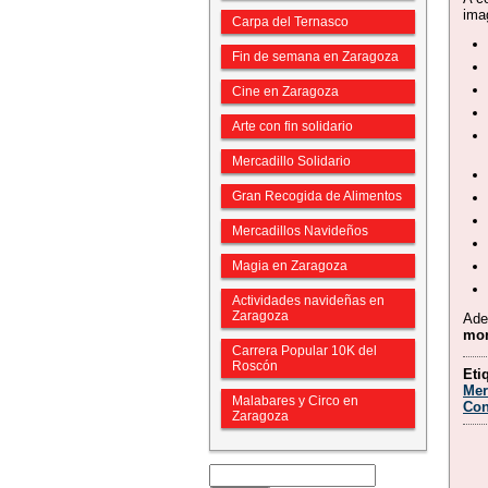
ima
Carpa del Ternasco
Fin de semana en Zaragoza
Cine en Zaragoza
Arte con fin solidario
Mercadillo Solidario
Gran Recogida de Alimentos
Mercadillos Navideños
Magia en Zaragoza
Actividades navideñas en
Zaragoza
Ade
mo
Carrera Popular 10K del
Roscón
Eti
Mer
Malabares y Circo en
Con
Zaragoza