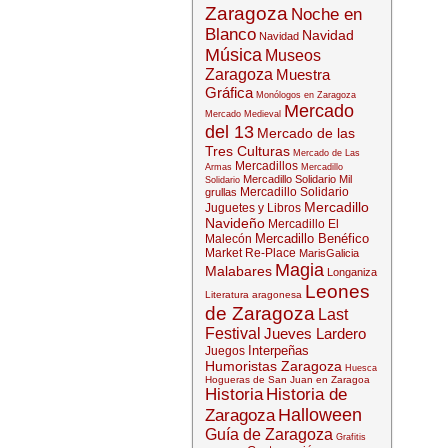
Zaragoza
Noche en
Blanco
Navidad
Navidad
Música
Museos
Zaragoza
Muestra
Gráfica
Monólogos en Zaragoza
Mercado
Mercado Medieval
del 13
Mercado de las
Tres Culturas
Mercado de Las
Mercadillos
Armas
Mercadillo
Mercadillo Solidario Mil
Solidario
Mercadillo Solidario
grullas
Mercadillo
Juguetes y Libros
Navideño
Mercadillo El
Mercadillo Benéfico
Malecón
Market Re-Place
MarisGalicia
Magia
Malabares
Longaniza
Leones
Literatura aragonesa
de Zaragoza
Last
Festival
Jueves Lardero
Interpeñas
Juegos
Humoristas Zaragoza
Huesca
Hogueras de San Juan en Zaragoa
Historia
Historia de
Halloween
Zaragoza
Guía de Zaragoza
Grafitis