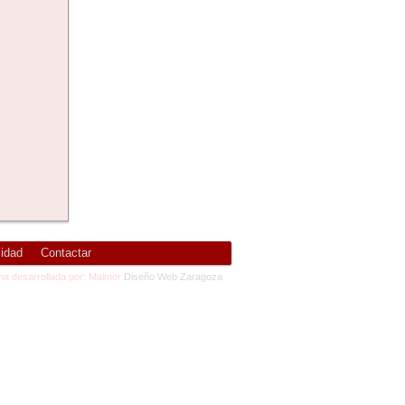
cidad
Contactar
na desarrollada por: Malmor
Diseño Web Zaragoza