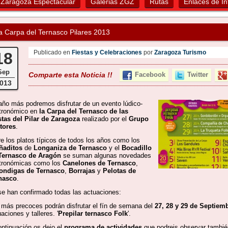
Zaragoza Espectacular
Galerias ZGZ
Rutas
Enlaces de In
a Carpa del Ternasco Pilares 2013
Publicado en
Fiestas y Celebraciones
por
Zaragoza Turismo
18
Sep
Comparte esta Noticia !!
Facebook
Twitter
013
año más podremos disfrutar de un evento lúdico-
tronómico en
la Carpa del Ternasco de las
stas del Pilar de Zaragoza
realizado por el
Grupo
tores
.
re los platos típicos de todos los años como los
ñaditos
de
Longaniza de Ternasco
y el
Bocadillo
Ternasco de Aragón
se suman algunas novedades
tronómicas como los
Canelones de Ternasco
,
ondigas de Ternasco
,
Borrajas
y
Pelotas de
nasco
.
se han confirmado todas las actuaciones:
 más precoces podrán disfrutar el fín de semana del
27, 28 y 29 de Septiem
aciones y talleres. '
Prepilar ternasco Folk
'.
ontinuación os dejo el
programa de actividades
que podreis observar tambié