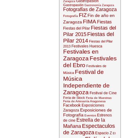
Gastropasión
Zaragoza
Gastropasión
Gastronomía Zaragoza
Fotografías de Zaragoza
FIZ
Fin de año en
Fotografía
FIMA
Fiestas
Zaragoza
Fiestas del
Fiestas del Pilar
Fiestas del
Pilar 2015
Pilar 2014
Fiestas del Pilar
Festivales Huesca
2013
Festivales en
Zaragoza
Festivales
del Ebro
Festivales de
Festival de
Música
Música
Independiente de
Zaragoza
Festival de Cine
Feria de Stock
Feria de Muestras
Feria de Artesanía Aragonesa
Facebook
Exposiciones
Exposiciones de
Zaragoza
Fotografía
Estrenos
Eventos
Estrella de la
de cine
Espectaculos
Mañana
de Zaragoza
Espacio Z
El