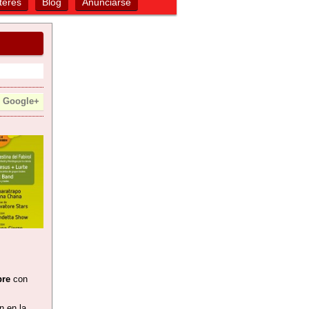
terés
Blog
Anunciarse
Google+
bre
con
n en la