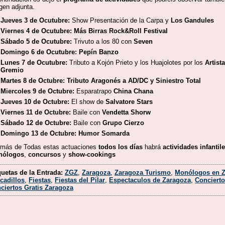
gen adjunta.
Jueves 3 de Ocutubre:
Show Presentación de la Carpa y
Los Gandules
Viernes 4 de Ocutubre:
Más Birras Rock&Roll Festival
Sábado 5 de Ocutubre:
Trivuto a los 80 con
Seven
Domingo 6 de Ocutubre:
Pepín Banzo
Lunes 7 de Ocutubre:
Tributo a Kojón Prieto y los Huajolotes por los
Artist
Gremio
Martes 8 de Octubre:
Tributo Aragonés a AD/DC y Siniestro Total
Miercoles 9 de Octubre:
Esparatrapo
China Chana
Jueves 10 de Octubre:
El show de
Salvatore Stars
Viernes 11 de Octubre:
Baile con
Vendetta Shorw
Sábado 12 de Octubre:
Baile con
Grupo Cierzo
Domingo 13 de Octubre:
Humor Somarda
más de Todas estas actuaciones
todos los días
habrá
actividades infantil
nólogos
,
concursos
y
show-cookings
quetas de la Entrada:
ZGZ
,
Zaragoza
,
Zaragoza Turismo
,
Monólogos en Z
cadillos
,
Fiestas
,
Fiestas del Pilar
,
Espectaculos de Zaragoza
,
Conciert
ciertos Gratis Zaragoza