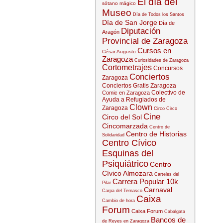
El día del
sótano mágico
Museo
Día de Todos los Santos
Día de San Jorge
Día de
Diputación
Aragón
Provincial de Zaragoza
Cursos en
César Augusto
Zaragoza
Curiosidades de Zaragoza
Cortometrajes
Concursos
Conciertos
Zaragoza
Conciertos Gratis Zaragoza
Colectivo de
Comic en Zaragoza
Ayuda a Refugiados de
Clown
Zaragoza
Circo
Circo
Cine
Circo del Sol
Cincomarzada
Centro de
Centro de Historias
Solidaridad
Centro Cívico
Esquinas del
Psiquiátrico
Centro
Cívico Almozara
Carteles del
Carrera Popular 10k
Pilar
Carnaval
Carpa del Ternasco
Caixa
Cambio de hora
Forum
Caixa Forum
Cabalgata
Bancos de
de Reyes en Zaragoza