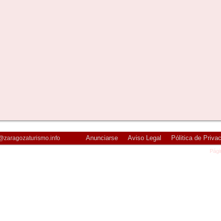
Anunciarse
Aviso Legal
Pólitica de Priva
@zaragozaturismo.info
Pági