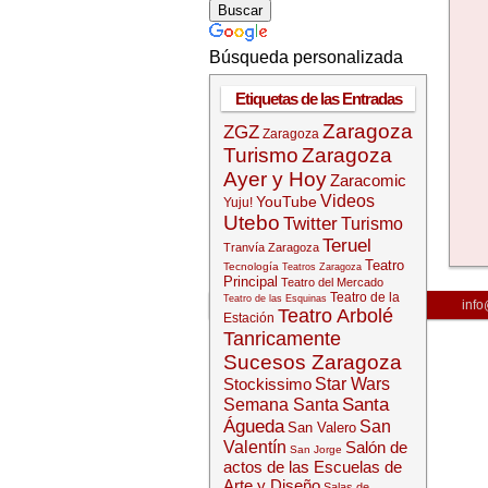
Búsqueda personalizada
Etiquetas de las Entradas
Zaragoza
ZGZ
Zaragoza
Turismo
Zaragoza
Ayer y Hoy
Zaracomic
Videos
YouTube
Yuju!
Utebo
Twitter
Turismo
Teruel
Tranvía Zaragoza
Teatro
Tecnología
Teatros Zaragoza
Principal
Teatro del Mercado
Teatro de la
Teatro de las Esquinas
info
Teatro Arbolé
Estación
Tanricamente
Sucesos Zaragoza
Stockissimo
Star Wars
Santa
Semana Santa
Águeda
San
San Valero
Valentín
Salón de
San Jorge
actos de las Escuelas de
Arte y Diseño
Salas de