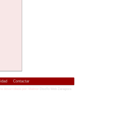
cidad
Contactar
na desarrollada por: Malmor
Diseño Web Zaragoza