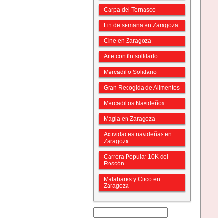
Carpa del Ternasco
Fin de semana en Zaragoza
Cine en Zaragoza
Arte con fin solidario
Mercadillo Solidario
Gran Recogida de Alimentos
Mercadillos Navideños
Magia en Zaragoza
Actividades navideñas en
Zaragoza
Carrera Popular 10K del
Roscón
Malabares y Circo en
Zaragoza