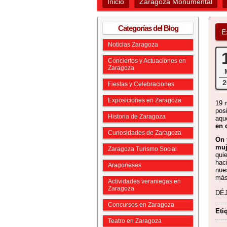
Inicio
Zaragoza Monumental
Categorías del Blog
E
Noticias Zaragoza
Conciertos y Actuaciones en
Zaragoza
2
Fiestas y Celebraciones
Exposiciones en Zaragoza
19 
posi
Historia de Zaragoza
aqu
en 
Curiosidades de Zaragoza
On y
muj
Zaragoza Turismo Social
qui
haci
Aragoneses
nue
más
Actividades veraniegas en
Zaragoza
DÉ
Concursos en Zaragoza
Eti
Teatro en Zaragoza