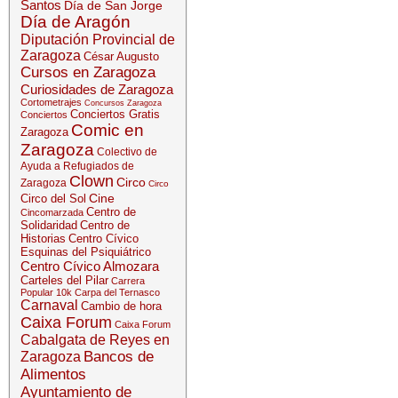
Santos
Día de San Jorge
Día de Aragón
Diputación Provincial de
Zaragoza
César Augusto
Cursos en Zaragoza
Curiosidades de Zaragoza
Cortometrajes
Concursos Zaragoza
Conciertos Gratis
Conciertos
Comic en
Zaragoza
Zaragoza
Colectivo de
Ayuda a Refugiados de
Clown
Circo
Zaragoza
Circo
Cine
Circo del Sol
Centro de
Cincomarzada
Solidaridad
Centro de
Historias
Centro Cívico
Esquinas del Psiquiátrico
Centro Cívico Almozara
Carteles del Pilar
Carrera
Popular 10k
Carpa del Ternasco
Carnaval
Cambio de hora
Caixa Forum
Caixa Forum
Cabalgata de Reyes en
Bancos de
Zaragoza
Alimentos
Ayuntamiento de