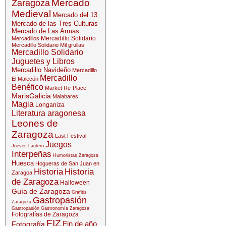
Mercado
Zaragoza
Medieval
Mercado del 13
Mercado de las Tres Culturas
Mercado de Las Armas
Mercadillo Solidario
Mercadillos
Mercadillo Solidario Mil grullas
Mercadillo Solidario
Juguetes y Libros
Mercadillo Navideño
Mercadillo
Mercadillo
El Malecón
Benéfico
Market Re-Place
MarisGalicia
Malabares
Magia
Longaniza
Literatura aragonesa
Leones de
Zaragoza
Last Festival
Juegos
Jueves Lardero
Interpeñas
Humoristas Zaragoza
Huesca
Hogueras de San Juan en
Historia
Historia
Zaragoa
de Zaragoza
Halloween
Guía de Zaragoza
Grafitis
Gastropasión
Zaragoza
Gastropasión
Gastronomía Zaragoza
Fotografías de Zaragoza
FIZ
Fin de año
Fotografía