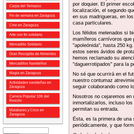
por doquier. El primer esc
Carpa del Ternasco
localización, el segundo q
Fin de semana en Zaragoza
en sus madrigueras, en los i
casa particulares.
Cine en Zaragoza
Los félidos melenados si b
Arte con fin solidario
mamíferos carnívoros que p
Mercadillo Solidario
"apoleónida", hasta 250 kg
estos seres ávidos de prot
Gran Recogida de Alimentos
hemos reclamado su atenci
"daguerrotipados" para la 
Mercadillos Navideños
Magia en Zaragoza
No sé que ocurrirá en el fu
nuestro contumaz atrevimien
Actividades navideñas en
seguir colaborando como lo
Zaragoza
Nosotros no cejaremos en n
Carrera Popular 10K del
Roscón
inmortalizarlos, incluso lo
permitan su entrada.
Malabares y Circo en
Zaragoza
Ésta, es la primera de una 
periódicamente, y que form