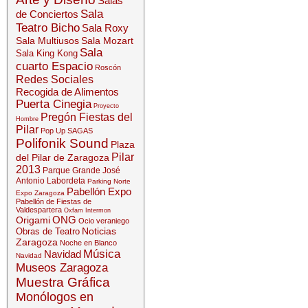
Salas
Sala
de Conciertos
Teatro Bicho
Sala Roxy
Sala Multiusos
Sala Mozart
Sala
Sala King Kong
cuarto Espacio
Roscón
Redes Sociales
Recogida de Alimentos
Puerta Cinegia
Proyecto
Pregón Fiestas del
Hombre
Pilar
Pop Up SAGAS
Polifonik Sound
Plaza
Pilar
del Pilar de Zaragoza
2013
Parque Grande José
Antonio Labordeta
Parking Norte
Pabellón Expo
Expo Zaragoza
Pabellón de Fiestas de
Valdespartera
Oxfam Intermon
ONG
Origami
Ocio veraniego
Noticias
Obras de Teatro
Zaragoza
Noche en Blanco
Música
Navidad
Navidad
Museos Zaragoza
Muestra Gráfica
Monólogos en