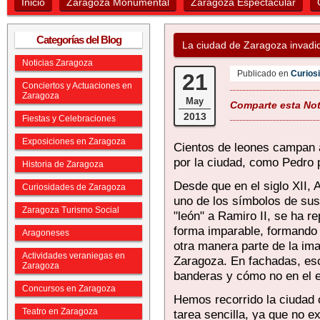
Inicio
Zaragoza Monumental
Zaragoza Espectacular
Categorías del Blog
La ciudad de Zaragoza invadi
Noticias Zaragoza
Publicado en
Curios
21
Conciertos y Actuaciones en
Zaragoza
May
Comparte esta Noti
2013
Fiestas y Celebraciones
Exposiciones en Zaragoza
Cientos de leones campan 
por la ciudad, como Pedro 
Historia de Zaragoza
Desde que en el siglo XII, 
Curiosidades de Zaragoza
uno de los símbolos de sus 
Zaragoza Turismo Social
"león" a Ramiro II, se ha r
forma imparable, formando
Aragoneses
otra manera parte de la im
Actividades veraniegas en
Zaragoza. En fachadas, esc
Zaragoza
banderas y cómo no en el 
Concursos en Zaragoza
Hemos recorrido la ciudad 
Teatro en Zaragoza
tarea sencilla, ya que no e