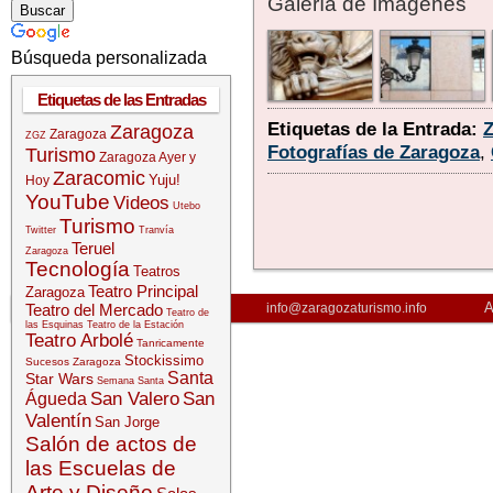
Galería de Imágenes
Búsqueda personalizada
Etiquetas de las Entradas
Etiquetas de la Entrada:
Zaragoza
Zaragoza
ZGZ
Fotografías de Zaragoza
,
Turismo
Zaragoza Ayer y
Zaracomic
Yuju!
Hoy
YouTube
Videos
Utebo
Turismo
Twitter
Tranvía
Teruel
Zaragoza
Tecnología
Teatros
Teatro Principal
Zaragoza
A
Teatro del Mercado
info@zaragozaturismo.info
Teatro de
las Esquinas
Teatro de la Estación
Teatro Arbolé
Tanricamente
Stockissimo
Sucesos Zaragoza
Santa
Star Wars
Semana Santa
San Valero
San
Águeda
Valentín
San Jorge
Salón de actos de
las Escuelas de
Arte y Diseño