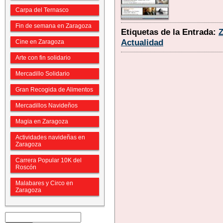
Carpa del Ternasco
Fin de semana en Zaragoza
Etiquetas de la Entrada:
Actualidad
Cine en Zaragoza
Arte con fin solidario
Mercadillo Solidario
Gran Recogida de Alimentos
Mercadillos Navideños
Magia en Zaragoza
Actividades navideñas en
Zaragoza
Carrera Popular 10K del
Roscón
Malabares y Circo en
Zaragoza