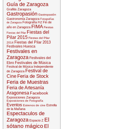
Guía de Zaragoza
Grafitis Zaragoza
Gastropasión
Gastropasión
Gastronomía Zaragoza
Fotografías
Fotografía
Fin de
FIZ
de Zaragoza
FIMA
año en Zaragoza
Fiestas
Fiestas del
Fiestas del Pilar
Pilar 2015
Fiestas del Pilar
Fiestas del Pilar 2013
2014
Festivales Huesca
Festivales en
Zaragoza
Festivales del
Festivales de Música
Ebro
Festival de Música Independiente
Festival de
de Zaragoza
Feria de Stock
Cine
Feria de Muestras
Feria de Artesanía
Aragonesa
Facebook
Exposiciones Zaragoza
Exposiciones de Fotografía
Eventos
Estrella
Estrenos de cine
de la Mañana
Espectaculos de
El
Zaragoza
Espacio Z
sótano mágico
El