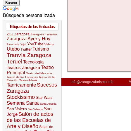
Búsqueda personalizada
Etiquetas de las Entradas
ZGZ
Zaragoza
Zaragoza Turismo
Zaragoza Ayer y Hoy
YouTube
Videos
Zaracomic
Yuju!
Utebo
Turismo
Twitter
Tranvía Zaragoza
Teruel
Tecnología
Teatros Zaragoza
Teatro
Principal
Teatro del Mercado
Teatro de las Esquinas
Teatro de la
Estación
Teatro Arbolé
A
info@zaragozaturismo.info
Sucesos
Tanricamente
Zaragoza
Stockissimo
Star Wars
Semana Santa
Santa Águeda
San
San Valero
San Valentín
Salón de actos
Jorge
de las Escuelas de
Arte y Diseño
Salas de