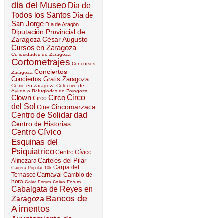
día del Museo
Día de
Todos los Santos
Día de
San Jorge
Día de Aragón
Diputación Provincial de
Zaragoza
César Augusto
Cursos en Zaragoza
Curiosidades de Zaragoza
Cortometrajes
Concursos
Conciertos
Zaragoza
Conciertos Gratis Zaragoza
Comic en Zaragoza
Colectivo de
Ayuda a Refugiados de Zaragoza
Clown
Circo
Circo
Circo
del Sol
Cincomarzada
Cine
Centro de Solidaridad
Centro de Historias
Centro Cívico
Esquinas del
Psiquiátrico
Centro Cívico
Carteles del Pilar
Almozara
Carpa del
Carrera Popular 10k
Carnaval
Ternasco
Cambio de
hora
Caixa Forum
Caixa Forum
Cabalgata de Reyes en
Bancos de
Zaragoza
Alimentos