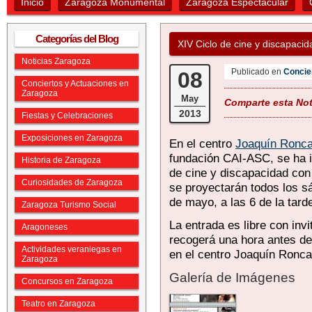
Inicio
Zaragoza Monumental
Zaragoza Espectacular
Categorías del Blog
XIV Ciclo de cine y discapaci
Noticias Zaragoza
Publicado en
Concie
08
Conciertos y Actuaciones en
Zaragoza
May
Comparte esta Noti
2013
Fiestas y Celebraciones
Exposiciones en Zaragoza
En el centro
Joaquín Ronca
fundación CAI-ASC, se ha in
Historia de Zaragoza
de cine y discapacidad con
Curiosidades de Zaragoza
se proyectarán todos los 
de mayo, a las 6 de la tard
Zaragoza Turismo Social
La entrada es libre con inv
Aragoneses
recogerá una hora antes de
Actividades veraniegas en
en el centro Joaquín Ronca
Zaragoza
Galería de Imágenes
Concursos en Zaragoza
Teatro en Zaragoza