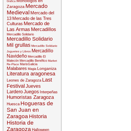
Monólogos en
Gráfica
Mercado
Zaragoza
Medieval
Mercado del
13
Mercado de las Tres
Mercado de
Culturas
Las Armas
Mercadillos
Mercadillo Solidario
Mercadillo Solidario
Mil grullas
Mercadillo Solidario
Mercadillo
Juguetes y Libros
Navideño
Mercadillo El
Malecón
Mercadillo Benéfico
Market
MarisGalicia
Re-Place
Malabares
Longaniza
Magia
Literatura aragonesa
Last
Leones de Zaragoza
Festival
Jueves
Lardero
Juegos
Interpeñas
Humoristas Zaragoza
Hogueras de
Huesca
San Juan en
Zaragoa
Historia
Historia de
Zaragoza
Halloween