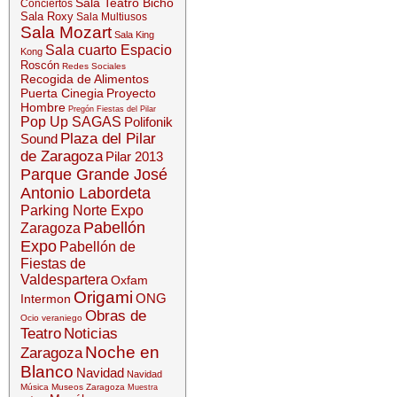
Sala Teatro Bicho
Conciertos
Sala Roxy
Sala Multiusos
Sala Mozart
Sala King
Sala cuarto Espacio
Kong
Roscón
Redes Sociales
Recogida de Alimentos
Puerta Cinegia
Proyecto
Hombre
Pregón Fiestas del Pilar
Pop Up SAGAS
Polifonik
Plaza del Pilar
Sound
de Zaragoza
Pilar 2013
Parque Grande José
Antonio Labordeta
Parking Norte Expo
Pabellón
Zaragoza
Expo
Pabellón de
Fiestas de
Valdespartera
Oxfam
Origami
ONG
Intermon
Obras de
Ocio veraniego
Teatro
Noticias
Noche en
Zaragoza
Blanco
Navidad
Navidad
Música
Museos Zaragoza
Muestra