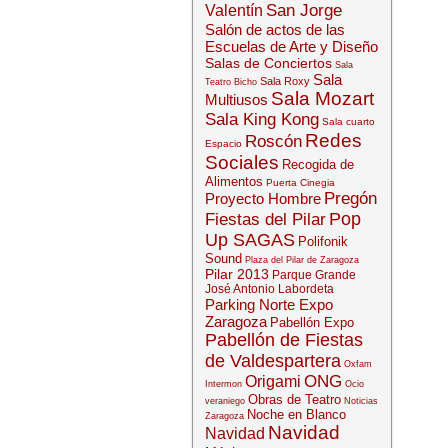
San Jorge
Valentín
Salón de actos de las
Escuelas de Arte y Diseño
Salas de Conciertos
Sala
Sala
Sala Roxy
Teatro Bicho
Sala Mozart
Multiusos
Sala King Kong
Sala cuarto
Redes
Roscón
Espacio
Sociales
Recogida de
Alimentos
Puerta Cinegia
Pregón
Proyecto Hombre
Pop
Fiestas del Pilar
Up SAGAS
Polifonik
Sound
Plaza del Pilar de Zaragoza
Pilar 2013
Parque Grande
José Antonio Labordeta
Parking Norte Expo
Zaragoza
Pabellón Expo
Pabellón de Fiestas
de Valdespartera
Oxfam
ONG
Origami
Intermon
Ocio
Obras de Teatro
veraniego
Noticias
Noche en Blanco
Zaragoza
Navidad
Navidad