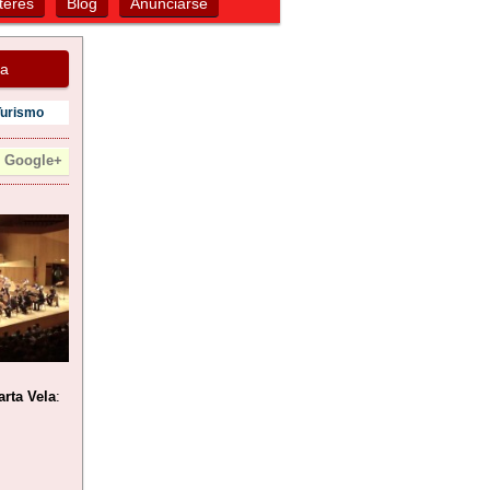
terés
Blog
Anunciarse
za
Turismo
Google+
rta Vela
: