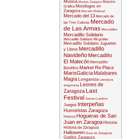
Música
Muestra
Museos Zaragoza
Monólogos en
Gráfica
Zaragoza
Mercado Medieval
Mercado del 13
Mercado de
Mercado
las Tres Culturas
de Las Armas
Mercadillos
Mercadillo Solidario
Mercadillo Solidario Mil grullas
Mercadillo Solidario Juguetes
Mercadillo
y Libros
Navideño
Mercadillo
El Malecón
Mercadillo
Market Re-Place
Benéfico
MarisGalicia
Malabares
Magia
Longaniza
Literatura
Leones de
aragonesa
Last
Zaragoza
Festival
Jueves Lardero
Interpeñas
Juegos
Humoristas Zaragoza
Hogueras de San
Huesca
Juan en Zaragoa
Historia
Historia de Zaragoza
Halloween
Guía de Zaragoza
Grafitis Zaragoza