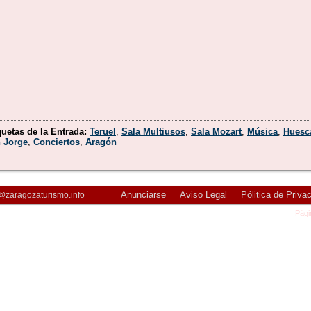
quetas de la Entrada:
Teruel
,
Sala Multiusos
,
Sala Mozart
,
Música
,
Huesc
 Jorge
,
Conciertos
,
Aragón
Anunciarse
Aviso Legal
Pólitica de Priva
@zaragozaturismo.info
Pági