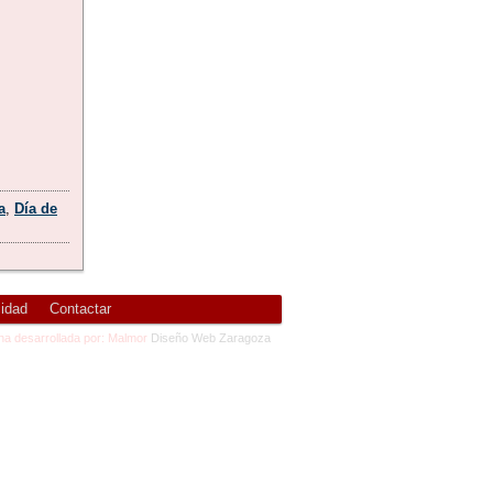
a
,
Día de
cidad
Contactar
na desarrollada por: Malmor
Diseño Web Zaragoza