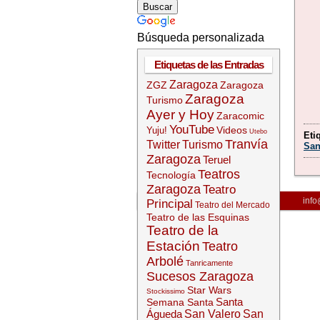
Búsqueda personalizada
Etiquetas de las Entradas
Zaragoza
ZGZ
Zaragoza
Zaragoza
Turismo
Ayer y Hoy
Zaracomic
YouTube
Videos
Yuju!
Utebo
Eti
Tranvía
Twitter
Turismo
San
Zaragoza
Teruel
Teatros
Tecnología
Zaragoza
Teatro
info
Principal
Teatro del Mercado
Teatro de las Esquinas
Teatro de la
Estación
Teatro
Arbolé
Tanricamente
Sucesos Zaragoza
Star Wars
Stockissimo
Santa
Semana Santa
Águeda
San Valero
San