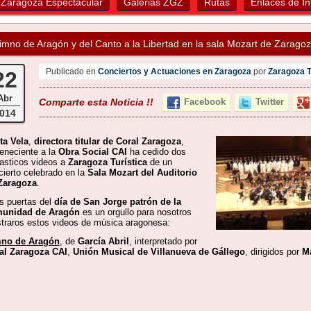
Zaragoza Espectacular
Galerias ZGZ
Rutas
Enlaces de In
imno de Aragón y del Canto a la Libertad en la sala Mozart de Zarago
Publicado en
Conciertos y Actuaciones en Zaragoza
por
Zaragoza 
22
Abr
Comparte esta Noticia !!
Facebook
Twitter
014
ta Vela
,
directora titular de Coral Zaragoza
,
teneciente a la
Obra Social CAI
ha cedido dos
tasticos videos a
Zaragoza Turística
de un
cierto celebrado en la
Sala Mozart del Auditorio
Zaragoza
.
as puertas del
día de San Jorge
patrón de la
unidad de Aragón
es un orgullo para nosotros
traros estos videos de
música aragonesa:
no de Aragón
, de
García Abril
, interpretado por
al Zaragoza CAI
,
Unión Musical de Villanueva de Gállego
, dirigidos por
Ma