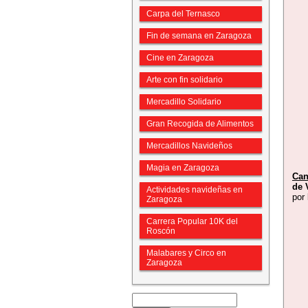
Carpa del Ternasco
Fin de semana en Zaragoza
Cine en Zaragoza
Arte con fin solidario
Mercadillo Solidario
Gran Recogida de Alimentos
Mercadillos Navideños
Magia en Zaragoza
Can
de 
Actividades navideñas en
por
Zaragoza
Carrera Popular 10K del
Roscón
Malabares y Circo en
Zaragoza