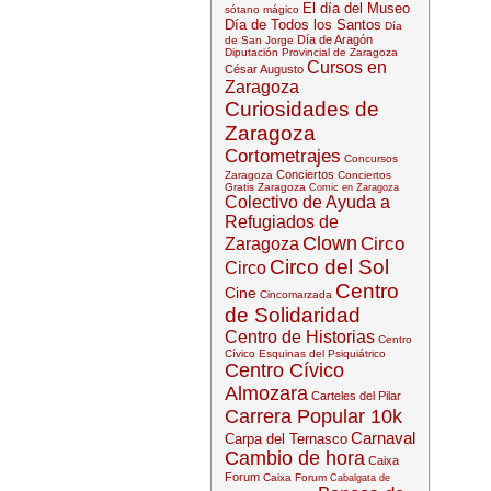
El día del Museo
sótano mágico
Día de Todos los Santos
Día
Día de Aragón
de San Jorge
Diputación Provincial de Zaragoza
Cursos en
César Augusto
Zaragoza
Curiosidades de
Zaragoza
Cortometrajes
Concursos
Conciertos
Zaragoza
Conciertos
Gratis Zaragoza
Comic en Zaragoza
Colectivo de Ayuda a
Refugiados de
Clown
Circo
Zaragoza
Circo del Sol
Circo
Centro
Cine
Cincomarzada
de Solidaridad
Centro de Historias
Centro
Cívico Esquinas del Psiquiátrico
Centro Cívico
Almozara
Carteles del Pilar
Carrera Popular 10k
Carnaval
Carpa del Ternasco
Cambio de hora
Caixa
Forum
Caixa Forum
Cabalgata de