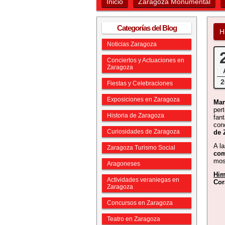
Inicio
Zaragoza Monumental
Categorías del Blog
H
Noticias Zaragoza
Conciertos y Actuaciones en
Zaragoza
2
Fiestas y Celebraciones
Exposiciones en Zaragoza
Mar
per
Historia de Zaragoza
fan
con
Curiosidades de Zaragoza
de 
A l
Zaragoza Turismo Social
com
mos
Aragoneses
Him
Actividades veraniegas en
Cor
Zaragoza
Concursos en Zaragoza
Teatro en Zaragoza