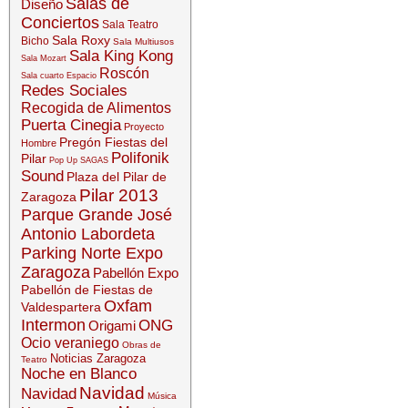
Salas de
Diseño
Conciertos
Sala Teatro
Sala Roxy
Bicho
Sala Multiusos
Sala King Kong
Sala Mozart
Roscón
Sala cuarto Espacio
Redes Sociales
Recogida de Alimentos
Puerta Cinegia
Proyecto
Pregón Fiestas del
Hombre
Polifonik
Pilar
Pop Up SAGAS
Sound
Plaza del Pilar de
Pilar 2013
Zaragoza
Parque Grande José
Antonio Labordeta
Parking Norte Expo
Zaragoza
Pabellón Expo
Pabellón de Fiestas de
Oxfam
Valdespartera
Intermon
ONG
Origami
Ocio veraniego
Obras de
Noticias Zaragoza
Teatro
Noche en Blanco
Navidad
Navidad
Música