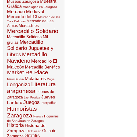
Muestra
Museos Zaragoza
Gráfica
Monólogos en Zaragoza
Mercado Medieval
Mercado del 13
Mercado de las
Mercado de Las
Tres Culturas
Mercadillos
Armas
Mercadillo Solidario
Mercadillo Solidario Mil
Mercadillo
grullas
Solidario Juguetes y
Mercadillo
Libros
Navideño
Mercadillo El
Malecón
Mercadillo Benéfico
Market Re-Place
Malabares
MarisGalicia
Magia
Literatura
Longaniza
aragonesa
Leones de
Jueves
Zaragoza
Last Festival
Juegos
Lardero
Interpeñas
Humoristas
Zaragoza
Hogueras
Huesca
de San Juan en Zaragoa
Historia
Historia de
Zaragoza
Guía de
Halloween
Grafitis
Zaragoza