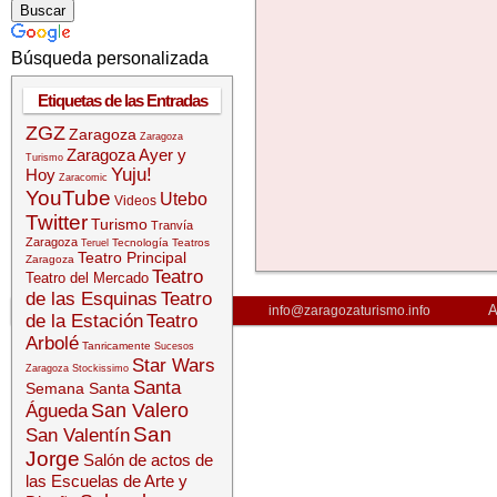
Búsqueda personalizada
Etiquetas de las Entradas
ZGZ
Zaragoza
Zaragoza
Zaragoza Ayer y
Turismo
Yuju!
Hoy
Zaracomic
YouTube
Utebo
Videos
Twitter
Turismo
Tranvía
Zaragoza
Tecnología
Teatros
Teruel
Teatro Principal
Zaragoza
Teatro
Teatro del Mercado
de las Esquinas
Teatro
A
info@zaragozaturismo.info
de la Estación
Teatro
Arbolé
Tanricamente
Sucesos
Star Wars
Zaragoza
Stockissimo
Santa
Semana Santa
San Valero
Águeda
San
San Valentín
Jorge
Salón de actos de
las Escuelas de Arte y