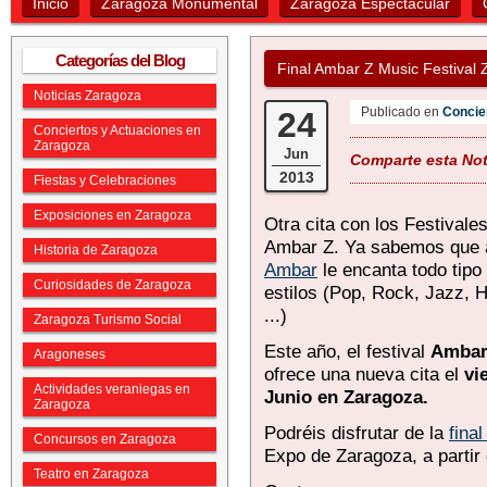
Inicio
Zaragoza Monumental
Zaragoza Espectacular
Categorías del Blog
Final Ambar Z Music Festival
Noticias Zaragoza
Publicado en
Concie
24
Conciertos y Actuaciones en
Zaragoza
Jun
Comparte esta Noti
2013
Fiestas y Celebraciones
Exposiciones en Zaragoza
Otra cita con los Festivales
Ambar Z. Ya sabemos que 
Historia de Zaragoza
Ambar
le encanta todo tipo
Curiosidades de Zaragoza
estilos (Pop, Rock, Jazz, 
...)
Zaragoza Turismo Social
Este año, el festival
Ambar
Aragoneses
ofrece una nueva cita el
vi
Actividades veraniegas en
Junio en Zaragoza.
Zaragoza
Podréis disfrutar de la
fina
Concursos en Zaragoza
Expo de Zaragoza, a partir 
Teatro en Zaragoza