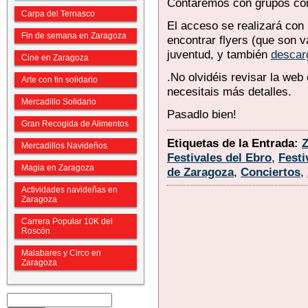
Contaremos con grupos com
Carpa del Ternasco
El acceso se realizará con 
Fin de semana en Zaragoza
encontrar flyers (que son v
juventud, y también
descarg
Cine en Zaragoza
.No olvidéis revisar la web 
Arte con fin solidario
necesitais más detalles.
Mercadillo Solidario
Pasadlo bien!
Gran Recogida de Alimentos
Etiquetas de la Entrada:
Mercadillos Navideños
Festivales del Ebro
,
Festi
Magia en Zaragoza
de Zaragoza
,
Conciertos
,
Actividades navideñas en
Zaragoza
Carrera Popular 10K del
Roscón
Malabares y Circo en
Zaragoza