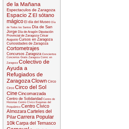
de la Mañana
Espectaculos de Zaragoza
Espacio Z
El sótano
mágico
El día del Museo
Día
Día de San
de Todos los Santos
Jorge
Día de Aragón
Diputación
Provincial de Zaragoza
César
Cursos en Zaragoza
Augusto
Curiosidades de Zaragoza
Cortometrajes
Concursos Zaragoza
Conciertos
Conciertos Gratis Zaragoza
Comic en
Colectivo de
Zaragoza
Ayuda a
Refugiados de
Zaragoza
Clown
Circo
Circo del Sol
Circo
Cine
Cincomarzada
Centro de Solidaridad
Centro de
Historias
Centro Cívico Esquinas del
Centro Cívico
Psiquiátrico
Almozara
Carteles del
Carrera Popular
Pilar
10k
Carpa del Ternasco